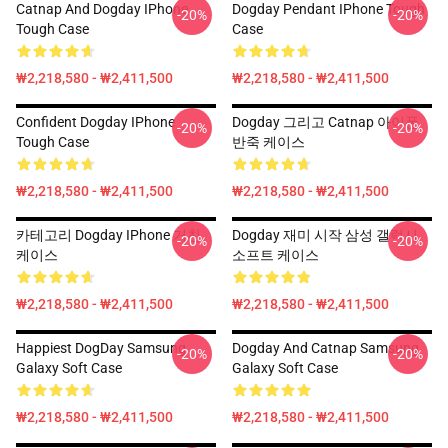
Catnap And Dogday IPhone
Dogday Pendant IPhone Tough
-20%
-20%
Tough Case
Case
₩2,218,580 - ₩2,411,500
₩2,218,580 - ₩2,411,500
Confident Dogday IPhone
Dogday 그리고 Catnap 아이폰
-20%
-20%
Tough Case
반죽 케이스
₩2,218,580 - ₩2,411,500
₩2,218,580 - ₩2,411,500
카테고리 Dogday IPhone 거친
Dogday 재미 시작 삼성 갤럭시
-20%
-20%
케이스
소프트 케이스
₩2,218,580 - ₩2,411,500
₩2,218,580 - ₩2,411,500
Happiest DogDay Samsung
Dogday And Catnap Samsung
-20%
-20%
Galaxy Soft Case
Galaxy Soft Case
₩2,218,580 - ₩2,411,500
₩2,218,580 - ₩2,411,500