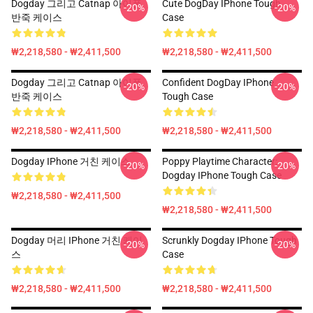
Dogday 그리고 Catnap 아이폰
Cute DogDay IPhone Tough
-20%
-20%
반죽 케이스
Case
₩2,218,580 - ₩2,411,500
₩2,218,580 - ₩2,411,500
Dogday 그리고 Catnap 아이폰
Confident DogDay IPhone
-20%
-20%
반죽 케이스
Tough Case
₩2,218,580 - ₩2,411,500
₩2,218,580 - ₩2,411,500
Dogday IPhone 거친 케이스
Poppy Playtime Character:
-20%
-20%
Dogday IPhone Tough Case
₩2,218,580 - ₩2,411,500
₩2,218,580 - ₩2,411,500
Dogday 머리 IPhone 거친 케이
Scrunkly Dogday IPhone Tough
-20%
-20%
스
Case
₩2,218,580 - ₩2,411,500
₩2,218,580 - ₩2,411,500