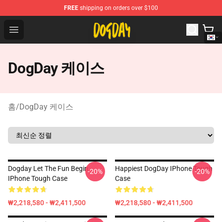
FREE
shipping on orders over $100
DogDay Store - Official DogDay Merchandise Shop
Open menu
DogDay 케이스
홈
/
DogDay 케이스
Dogday Let The Fun Begin
Happiest DogDay IPhone Tough
-20%
-20%
IPhone Tough Case
Case
₩2,218,580 - ₩2,411,500
₩2,218,580 - ₩2,411,500