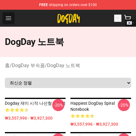
FREE
shipping on orders over $100
DogDay Store - Official DogDay Merchandise Shop
Open menu
DogDay 노트북
홈
/
DogDay 부속품
/
DogDay 노트북
Dogday 재미 시작 나선형 노트북
Happiest DogDay Spiral
-20%
-20%
Notebook
₩3,557,996 - ₩3,927,300
₩3,557,996 - ₩3,927,300