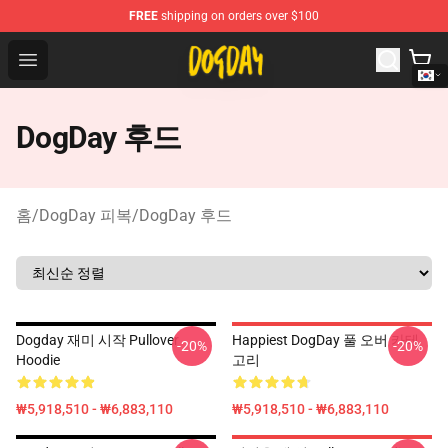
FREE
shipping on orders over $100
DogDay Store - Official DogDay Merchandise Shop
Open menu
DogDay 후드
홈
/
DogDay 피복
/
DogDay 후드
Dogday 재미 시작 Pullover
Happiest DogDay 풀 오버 카테
-20%
-20%
Hoodie
고리
₩5,918,510 - ₩6,883,110
₩5,918,510 - ₩6,883,110