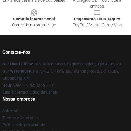
Enviamos para mais de 200 países
Protegido 24/7, do clique à
entrega
Garantia internacional
Pagamento 100% seguro
Oferecido no país de uso
PayPal / MasterCard / Visa
Contacte-nos
Our Head Office
: 106 Stoten Street, Eagleby Eagleby, Qld 4207, Au
Our Warehouse
: No. 5-4-2, Jinkeliyuan, Wuhong Road, Beiliu City,
Chongqing, CN
Hour
: 9AM – 5PM (Mon – Fri)
Email
: contact@dog-day.shop
Nossa empresa
Sobre nós
Termos e Condições
Políticas de privacidade