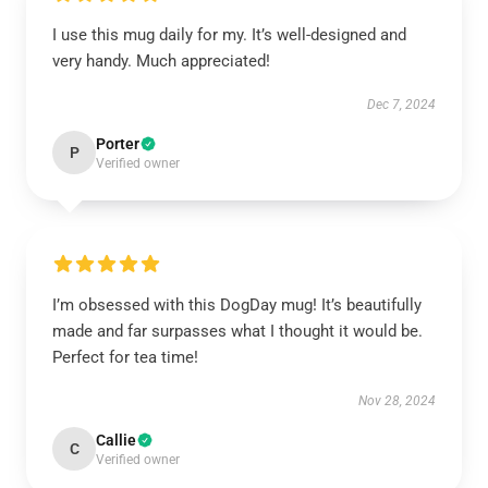
I use this mug daily for my. It’s well-designed and
very handy. Much appreciated!
Dec 7, 2024
Porter
P
Verified owner
I’m obsessed with this DogDay mug! It’s beautifully
made and far surpasses what I thought it would be.
Perfect for tea time!
Nov 28, 2024
Callie
C
Verified owner