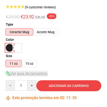
(9 customer reviews)
€29.90
€23.92
-20%
$26.00
Type
Ceramic Mug
Accent Mug
Color
Size
11 oz
15 oz
Ver guia de tamanhos
Quantity
ADICIONAR AO CARRINHO
Esta promoção termina em
02
:
11
:
54