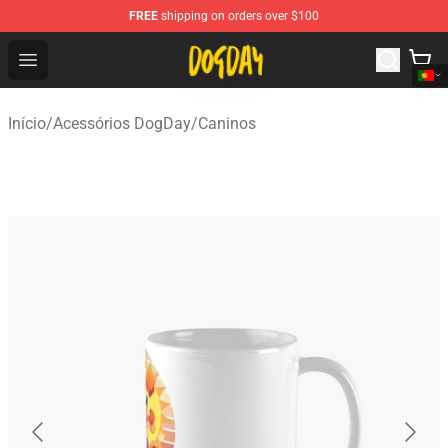
FREE
shipping on orders over $100
DogDay Store - Official DogDay Merchandise Shop
Open menu
Início
/
Acessórios DogDay
/
Caninos