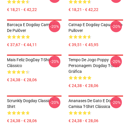
€ 18,21 - € 42,22
€ 18,21 - € 42,22
Barcaça E Dogday Camiseta
Catnap E Dogday Capuchinho
-20%
-20%
De Pulôver
Pullover
€ 37,67 - € 44,11
€ 39,51 - € 45,95
Mais Feliz DogDay T-Shirt
Tempo De Jogo Poppy
-20%
-20%
Clássico
Personagem: Dogday T-Shirt
Gráfica
€ 24,38 - € 28,06
€ 24,38 - € 28,06
Scrunkly Dogday Classic T-
Ananases De Gato E Dogday
-20%
-20%
Shirt
Camisa T-Shirt Clássica
€ 24,38 - € 28,06
€ 24,38 - € 28,06