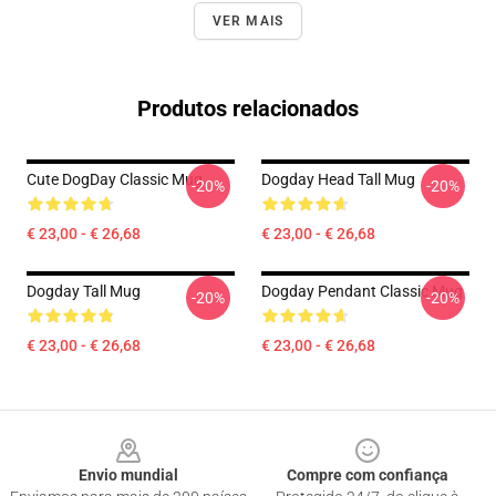
VER MAIS
Produtos relacionados
Cute DogDay Classic Mug
Dogday Head Tall Mug
-20%
-20%
€ 23,00 - € 26,68
€ 23,00 - € 26,68
Dogday Tall Mug
Dogday Pendant Classic Mug
-20%
-20%
€ 23,00 - € 26,68
€ 23,00 - € 26,68
Footer
Envio mundial
Compre com confiança