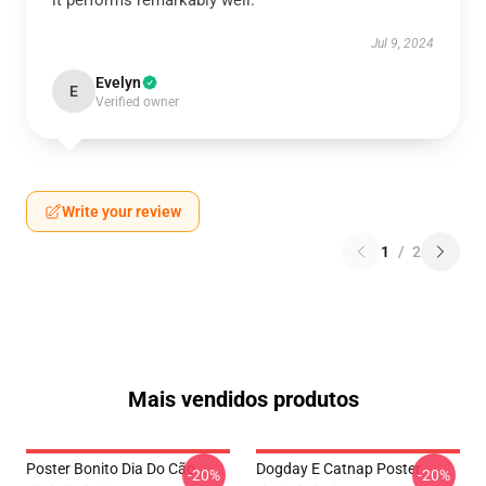
it performs remarkably well.
Jul 9, 2024
Evelyn
E
Verified owner
Write your review
1
/
2
Mais vendidos produtos
Poster Bonito Dia Do Cão
Dogday E Catnap Poster
-20%
-20%