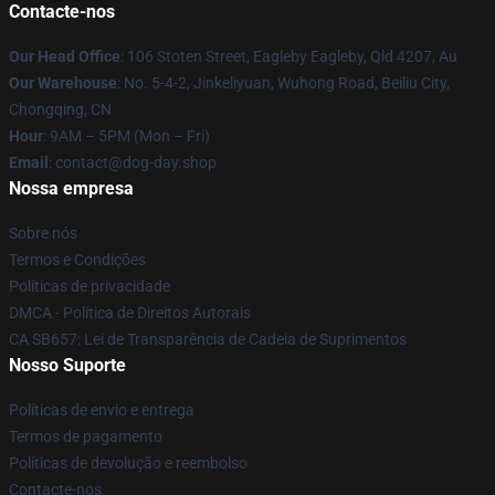
Contacte-nos
Our Head Office
: 106 Stoten Street, Eagleby Eagleby, Qld 4207, Au
Our Warehouse
: No. 5-4-2, Jinkeliyuan, Wuhong Road, Beiliu City,
Chongqing, CN
Hour
: 9AM – 5PM (Mon – Fri)
Email
: contact@dog-day.shop
Nossa empresa
Sobre nós
Termos e Condições
Políticas de privacidade
DMCA - Política de Direitos Autorais
CA SB657: Lei de Transparência de Cadeia de Suprimentos
Nosso Suporte
Políticas de envio e entrega
Termos de pagamento
Políticas de devolução e reembolso
Contacte-nos