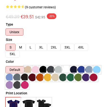
(9 customer reviews)
€49.39
€39.51
-20%
$42.95
Type
Unisex
Size
S
M
L
XL
2XL
3XL
4XL
5XL
Color
Default
Print Location