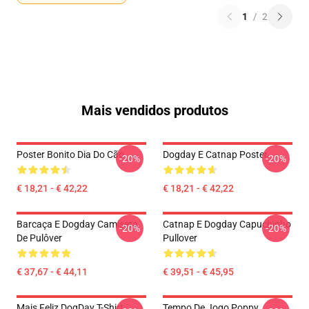
1
/
2
Mais vendidos produtos
Poster Bonito Dia Do Cão
Dogday E Catnap Poster
-20%
-20%
€ 18,21 - € 42,22
€ 18,21 - € 42,22
Barcaça E Dogday Camiseta
Catnap E Dogday Capuchinho
-20%
-20%
De Pulôver
Pullover
€ 37,67 - € 44,11
€ 39,51 - € 45,95
Mais Feliz DogDay T-Shirt
Tempo De Jogo Poppy