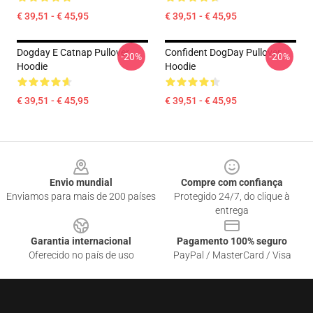
€ 39,51 - € 45,95
€ 39,51 - € 45,95
Dogday E Catnap Pullover
Confident DogDay Pullover
-20%
-20%
Hoodie
Hoodie
€ 39,51 - € 45,95
€ 39,51 - € 45,95
Footer
Envio mundial
Compre com confiança
Enviamos para mais de 200 países
Protegido 24/7, do clique à
entrega
Garantia internacional
Pagamento 100% seguro
Oferecido no país de uso
PayPal / MasterCard / Visa