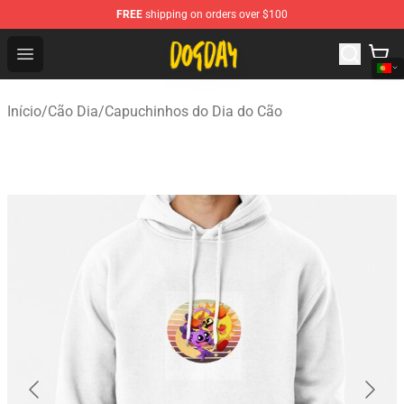
FREE
shipping on orders over $100
DogDay Store - Official DogDay Merchandise Shop
Open menu
Início
/
Cão Dia
/
Capuchinhos do Dia do Cão