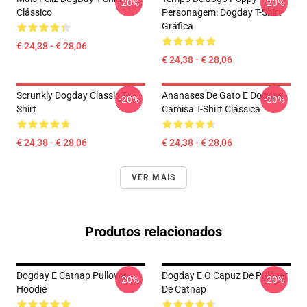
-20%
-20%
Clássico
Personagem: Dogday T-Shirt
Gráfica
€ 24,38 - € 28,06
€ 24,38 - € 28,06
Scrunkly Dogday Classic T-
Ananases De Gato E Dogday
-20%
-20%
Shirt
Camisa T-Shirt Clássica
€ 24,38 - € 28,06
€ 24,38 - € 28,06
VER MAIS
Produtos relacionados
Dogday E Catnap Pullover
Dogday E O Capuz De Pulôver
-20%
-20%
Hoodie
De Catnap