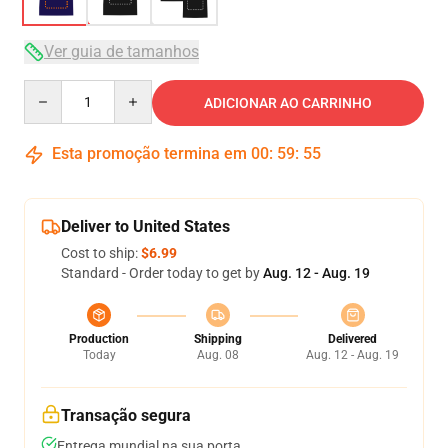
Ver guia de tamanhos
Quantity
ADICIONAR AO CARRINHO
Esta promoção termina em
00
:
59
:
54
Deliver to United States
Cost to ship:
$6.99
Standard - Order today to get by
Aug. 12 - Aug. 19
Production
Shipping
Delivered
Today
Aug. 08
Aug. 12 - Aug. 19
Transação segura
Entrega mundial na sua porta