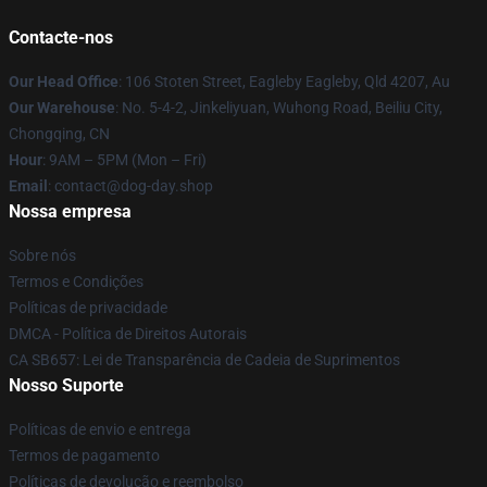
Contacte-nos
Our Head Office
: 106 Stoten Street, Eagleby Eagleby, Qld 4207, Au
Our Warehouse
: No. 5-4-2, Jinkeliyuan, Wuhong Road, Beiliu City,
Chongqing, CN
Hour
: 9AM – 5PM (Mon – Fri)
Email
: contact@dog-day.shop
Nossa empresa
Sobre nós
Termos e Condições
Políticas de privacidade
DMCA - Política de Direitos Autorais
CA SB657: Lei de Transparência de Cadeia de Suprimentos
Nosso Suporte
Políticas de envio e entrega
Termos de pagamento
Políticas de devolução e reembolso