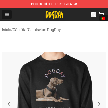
FREE
shipping on orders over $100
DogDay Store - Official DogDay Merchandise Shop
Open menu
Início
/
Cão Dia
/
Camisetas DogDay