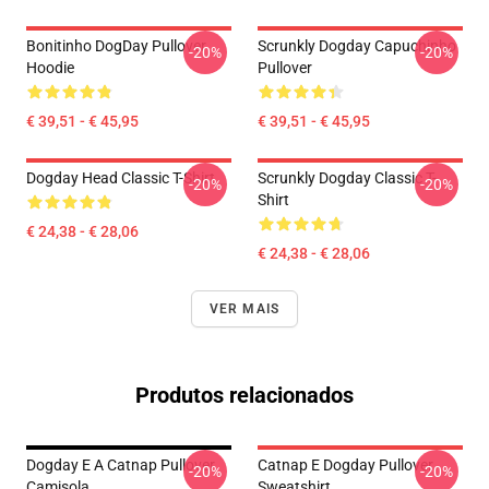
Bonitinho DogDay Pullover
Scrunkly Dogday Capuchinho
-20%
-20%
Hoodie
Pullover
€ 39,51 - € 45,95
€ 39,51 - € 45,95
Dogday Head Classic T-Shirt
Scrunkly Dogday Classic T-
-20%
-20%
Shirt
€ 24,38 - € 28,06
€ 24,38 - € 28,06
VER MAIS
Produtos relacionados
Dogday E A Catnap Pullover
Catnap E Dogday Pullover
-20%
-20%
Camisola
Sweatshirt