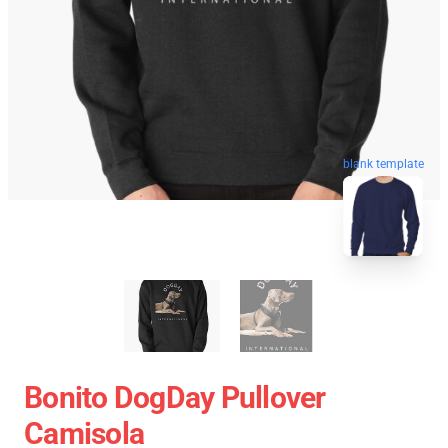
blank template
Bonito DogDay Pullover
Camisola