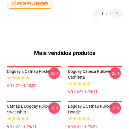
Write your review
1
/
2
Mais vendidos produtos
Dogday E Catnap Poster
Dogday Cabeça Pullover
-20%
-20%
Camiseta
€ 18,21 - € 42,22
€ 37,67 - € 44,11
Catnap E Dogday Pullover
Dogday E Catnap Pullover
-20%
-20%
Sweatshirt
Hoodie
€ 37,67 - € 44,11
€ 39,51 - € 45,95