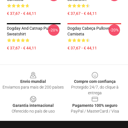
€ 37,67 - € 44,11
€ 37,67 - € 44,11
Dogday And Catnap Pullover
Dogday Cabeça Pullover
-20%
-20%
Sweatshirt
Camiseta
€ 37,67 - € 44,11
€ 37,67 - € 44,11
Footer
Envio mundial
Compre com confiança
Enviamos para mais de 200 países
Protegido 24/7, do clique à
entrega
Garantia internacional
Pagamento 100% seguro
Oferecido no país de uso
PayPal / MasterCard / Visa