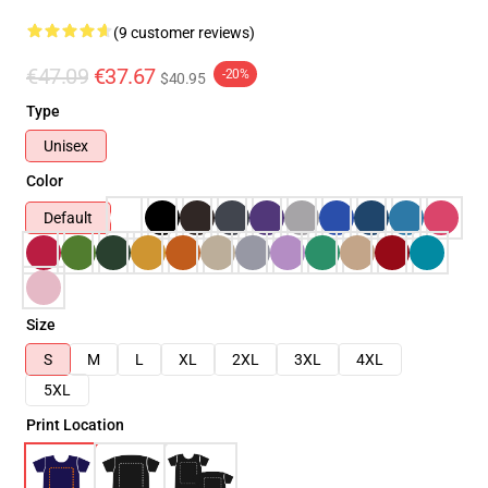
(9 customer reviews)
€47.09
€37.67
-20%
$40.95
Type
Unisex
Color
Default
Size
S
M
L
XL
2XL
3XL
4XL
5XL
Print Location