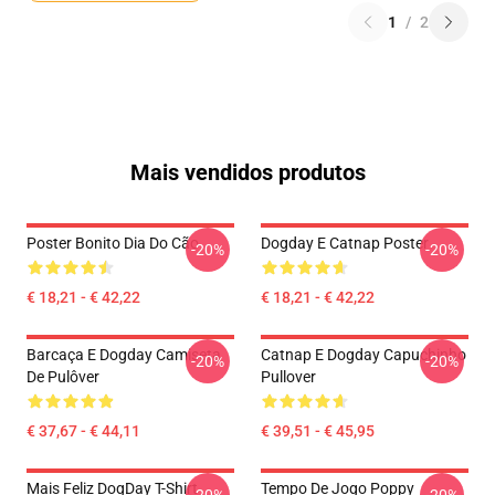
1
/
2
Mais vendidos produtos
Poster Bonito Dia Do Cão
Dogday E Catnap Poster
-20%
-20%
€ 18,21 - € 42,22
€ 18,21 - € 42,22
Barcaça E Dogday Camiseta
Catnap E Dogday Capuchinho
-20%
-20%
De Pulôver
Pullover
€ 37,67 - € 44,11
€ 39,51 - € 45,95
Mais Feliz DogDay T-Shirt
Tempo De Jogo Poppy