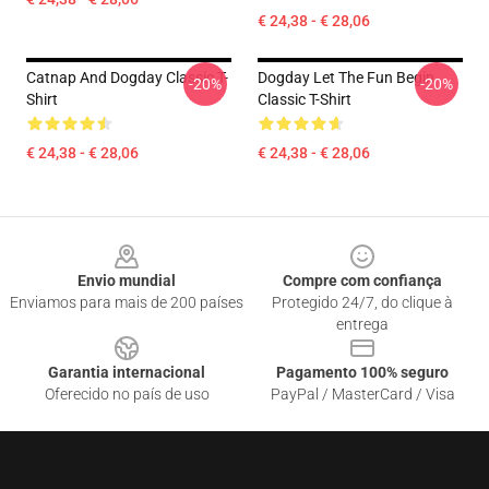
€ 24,38 - € 28,06
Catnap And Dogday Classic T-
Dogday Let The Fun Begin
-20%
-20%
Shirt
Classic T-Shirt
€ 24,38 - € 28,06
€ 24,38 - € 28,06
Footer
Envio mundial
Compre com confiança
Enviamos para mais de 200 países
Protegido 24/7, do clique à
entrega
Garantia internacional
Pagamento 100% seguro
Oferecido no país de uso
PayPal / MasterCard / Visa