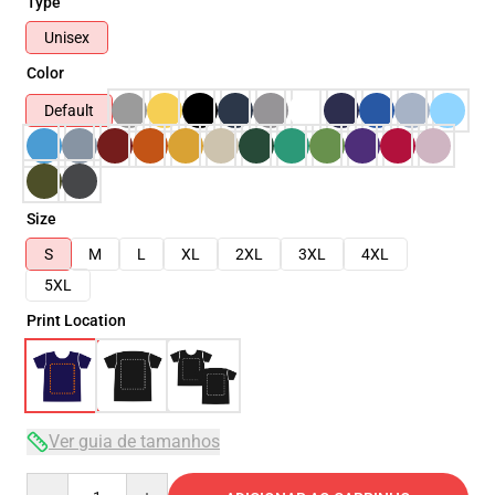
Type
Unisex
Color
Default
Size
S
M
L
XL
2XL
3XL
4XL
5XL
Print Location
Ver guia de tamanhos
Quantity