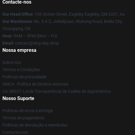
Contacte-nos
Our Head Office
: 106 Stoten Street, Eagleby Eagleby, Qld 4207, Au
Our Warehouse
: No. 5-4-2, Jinkeliyuan, Wuhong Road, Beiliu City,
Chongqing, CN
Hour
: 9AM – 5PM (Mon – Fri)
Email
: contact@dog-day.shop
Nossa empresa
Sobre nós
Termos e Condições
Políticas de privacidade
DMCA - Política de Direitos Autorais
CA SB657: Lei de Transparência de Cadeia de Suprimentos
Nosso Suporte
Políticas de envio e entrega
Termos de pagamento
Políticas de devolução e reembolso
Contacte-nos