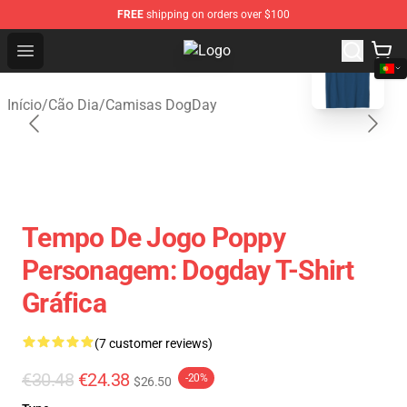
FREE
shipping on orders over $100
blank template
Open menu
DogDay Store - Official DogDay M
Início
/
Cão Dia
/
Camisas DogDay
Tempo De Jogo Poppy
Personagem: Dogday T-Shirt
Gráfica
(7 customer reviews)
€30.48
€24.38
-20%
$26.50