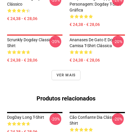
-20%
-20%
Clássico
Personagem: Dogday T-Shirt
Gráfica
€ 24,38 - € 28,06
€ 24,38 - € 28,06
Scrunkly Dogday Classic T-
Ananases De Gato E Dogday
-20%
-20%
Shirt
Camisa T-Shirt Clássica
€ 24,38 - € 28,06
€ 24,38 - € 28,06
VER MAIS
Produtos relacionados
DogDay Long T-Shirt
Cão Confiante Dia Clássico T-
-20%
-20%
Shirt
€ 24,38 - € 28,06