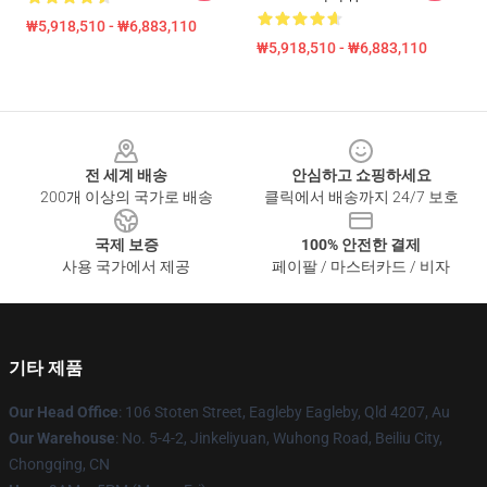
₩5,918,510 - ₩6,883,110
₩5,918,510 - ₩6,883,110
Footer
전 세계 배송
안심하고 쇼핑하세요
200개 이상의 국가로 배송
클릭에서 배송까지 24/7 보호
국제 보증
100% 안전한 결제
사용 국가에서 제공
페이팔 / 마스터카드 / 비자
기타 제품
Our Head Office
: 106 Stoten Street, Eagleby Eagleby, Qld 4207, Au
Our Warehouse
: No. 5-4-2, Jinkeliyuan, Wuhong Road, Beiliu City,
Chongqing, CN