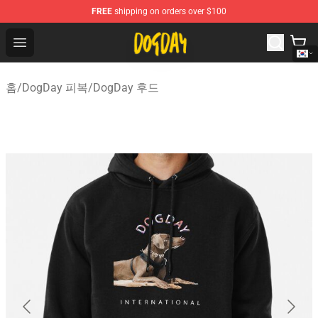
FREE
shipping on orders over $100
DogDay Store - Official DogDay Merchandise Shop
Open menu
홈
/
DogDay 피복
/
DogDay 후드