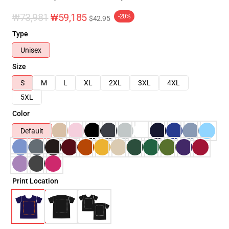
₩73,981
₩59,185
-20%
$42.95
Type
Unisex
Size
S
M
L
XL
2XL
3XL
4XL
5XL
Color
Default
Print Location