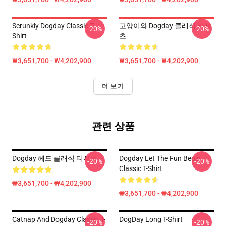
Scrunkly Dogday Classic T-
고양이와 Dogday 클래식 티셔
-20%
-20%
Shirt
츠
₩3,651,700 - ₩4,202,900
₩3,651,700 - ₩4,202,900
더 보기
관련 상품
Dogday 헤드 클래식 티셔츠
Dogday Let The Fun Begin
-20%
-20%
Classic T-Shirt
₩3,651,700 - ₩4,202,900
₩3,651,700 - ₩4,202,900
Catnap And Dogday Classic T-
DogDay Long T-Shirt
-20%
-20%