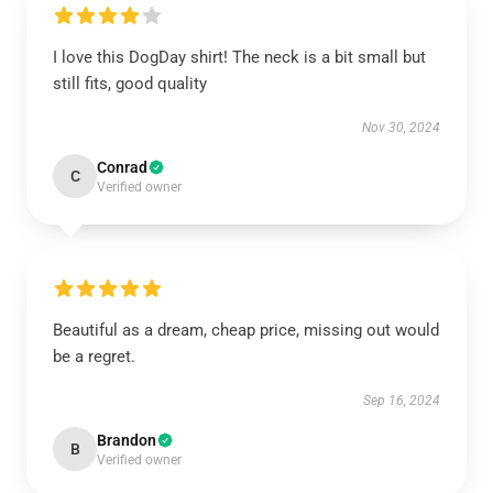
I love this DogDay shirt! The neck is a bit small but
still fits, good quality
Nov 30, 2024
Conrad
C
Verified owner
Beautiful as a dream, cheap price, missing out would
be a regret.
Sep 16, 2024
Brandon
B
Verified owner