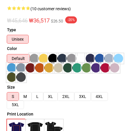
(10 customer reviews)
₩45,646
₩36,517
-20%
$26.50
Type
Unisex
Color
Default
Size
S
M
L
XL
2XL
3XL
4XL
5XL
Print Location