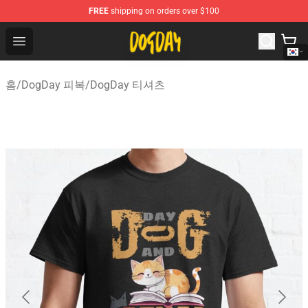
FREE
shipping on orders over $100
DogDay Store - Official DogDay Merchandise Shop
Open menu
홈
/
DogDay 피복
/
DogDay 티셔츠