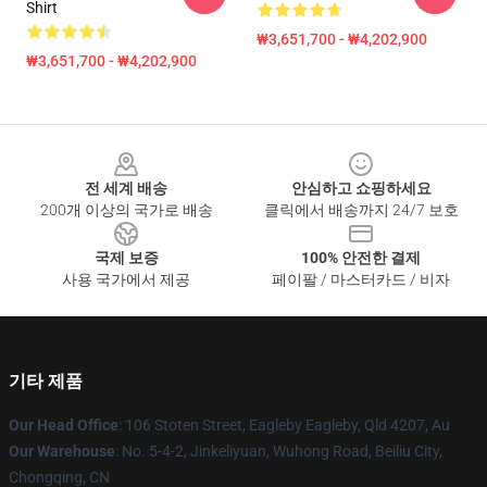
Shirt
₩3,651,700 - ₩4,202,900
₩3,651,700 - ₩4,202,900
Footer
전 세계 배송
안심하고 쇼핑하세요
200개 이상의 국가로 배송
클릭에서 배송까지 24/7 보호
국제 보증
100% 안전한 결제
사용 국가에서 제공
페이팔 / 마스터카드 / 비자
기타 제품
Our Head Office
: 106 Stoten Street, Eagleby Eagleby, Qld 4207, Au
Our Warehouse
: No. 5-4-2, Jinkeliyuan, Wuhong Road, Beiliu City,
Chongqing, CN