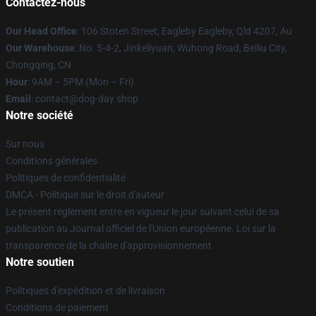
Contactez-nous
Our Head Office
: 106 Stoten Street, Eagleby Eagleby, Qld 4207, Au
Our Warehouse
: No. 5-4-2, Jinkeliyuan, Wuhong Road, Beiliu City,
Chongqing, CN
Hour
: 9AM – 5PM (Mon – Fri)
Email
: contact@dog-day.shop
Notre société
Sur nous
Conditions générales
Politiques de confidentialité
DMCA - Politique sur le droit d'auteur
Le présent règlement entre en vigueur le jour suivant celui de sa
publication au Journal officiel de l'Union européenne. Loi sur la
transparence de la chaîne d'approvisionnement
Notre soutien
Politiques d'expédition et de livraison
Conditions de paiement