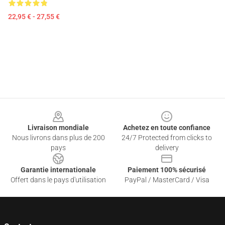
22,95 € - 27,55 €
Footer
Livraison mondiale
Achetez en toute confiance
Nous livrons dans plus de 200
24/7 Protected from clicks to
pays
delivery
Garantie internationale
Paiement 100% sécurisé
Offert dans le pays d'utilisation
PayPal / MasterCard / Visa