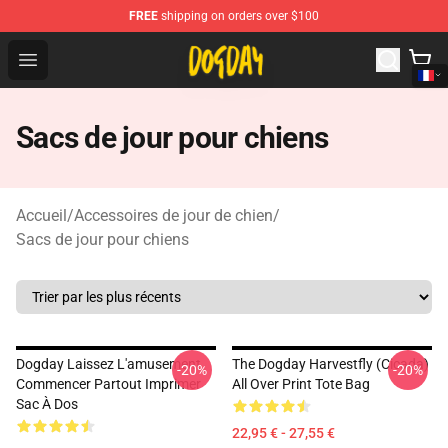
FREE
shipping on orders over $100
DogDay Store - Official DogDay Merchandise Shop
Open menu
Sacs de jour pour chiens
Accueil
/
Accessoires de jour de chien
/
Sacs de jour pour chiens
Dogday Laissez L'amusement
The Dogday Harvestfly (Cicada)
-20%
-20%
Commencer Partout Imprimer
All Over Print Tote Bag
Sac À Dos
22,95 € - 27,55 €