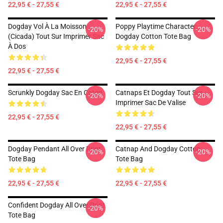
22,95 € - 27,55 €
22,95 € - 27,55 €
Dogday Vol À La Moisson
Poppy Playtime Character:
-20%
-20%
(Cicada) Tout Sur Imprimer Sac
Dogday Cotton Tote Bag
À Dos
22,95 € - 27,55 €
22,95 € - 27,55 €
Scrunkly Dogday Sac En Coton
Catnaps Et Dogday Tout Sur
-20%
-20%
Imprimer Sac De Valise
22,95 € - 27,55 €
22,95 € - 27,55 €
Dogday Pendant All Over Print
Catnap And Dogday Cotton
-20%
-20%
Tote Bag
Tote Bag
22,95 € - 27,55 €
22,95 € - 27,55 €
Confident Dogday All Over Print
-20%
Tote Bag