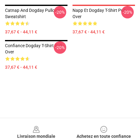
Catnap And Dogday Pullover
Napp Et Dogday T-Shirt Pull-
-20%
-20%
Sweatshirt
Over
37,67 € - 44,11 €
37,67 € - 44,11 €
Confiance Dogday T-Shirt Pull-
-20%
Over
37,67 € - 44,11 €
Footer
Livraison mondiale
Achetez en toute confiance