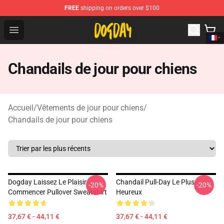
FREE
shipping on orders over $100
DogDay Store - Official DogDay Merchandise Shop
Open menu
Chandails de jour pour chiens
Accueil
/
Vêtements de jour pour chiens
/
Chandails de jour pour chiens
Dogday Laissez Le Plaisir
Chandail Pull-Day Le Plus
-20%
-20%
Commencer Pullover Sweatshirt
Heureux
37,67 € - 44,11 €
37,67 € - 44,11 €