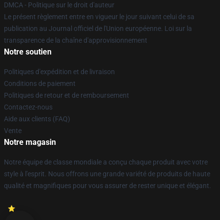
DMCA - Politique sur le droit d'auteur
Le présent règlement entre en vigueur le jour suivant celui de sa
publication au Journal officiel de l'Union européenne. Loi sur la
transparence de la chaîne d'approvisionnement
Notre soutien
Politiques d'expédition et de livraison
Conditions de paiement
Politiques de retour et de remboursement
Contactez-nous
Aide aux clients (FAQ)
Vente
Notre magasin
Notre équipe de classe mondiale a conçu chaque produit avec votre
style à l'esprit. Nous offrons une grande variété de produits de haute
qualité et magnifiques pour vous assurer de rester unique et élégant.