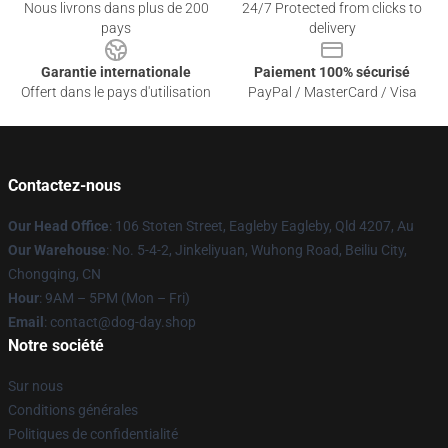
Nous livrons dans plus de 200
24/7 Protected from clicks to
pays
delivery
Garantie internationale
Paiement 100% sécurisé
Offert dans le pays d'utilisation
PayPal / MasterCard / Visa
Contactez-nous
Our Head Office
: 106 Stoten Street, Eagleby Eagleby, Qld 4207, Au
Our Warehouse
: No. 5-4-2, Jinkeliyuan, Wuhong Road, Beiliu City,
Chongqing, CN
Hour
: 9AM – 5PM (Mon – Fri)
Email
: contact@dog-day.shop
Notre société
Sur nous
Conditions générales
Politiques de confidentialité