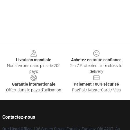
Footer
Livraison mondiale
Achetez en toute confiance
Nous livrons dans plus de 200
24/7 Protected from clicks to
pays
delivery
Garantie internationale
Paiement 100% sécurisé
Offert dans le pays d'utilisation
PayPal / MasterCard / Visa
Contactez-nous
Our Head Office
: 106 Stoten Street, Eagleby Eagleby, Qld 4207, Au