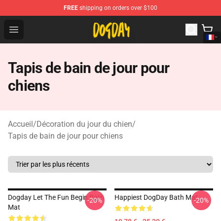
FREE
shipping on orders over $100
DogDay Store - Official DogDay Merchandise Shop
Open menu
Tapis de bain de jour pour
chiens
Accueil
/
Décoration du jour du chien
/
Tapis de bain de jour pour chiens
Dogday Let The Fun Begin Bath
Happiest DogDay Bath Mat
-20%
-20%
Mat