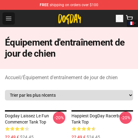
FREE
shipping on orders over $100
DogDay Store - Official DogDay Merchandise Shop
Open menu
Équipement d'entraînement de
jour de chien
Accueil
/
Équipement d'entraînement de jour de chien
Dogday Laissez Le Fun
Happiest DogDay Racerback
-20%
-20%
Commencer Tank Top
Tank Top
22,49 €
$24.45
22,49 €
$24.45