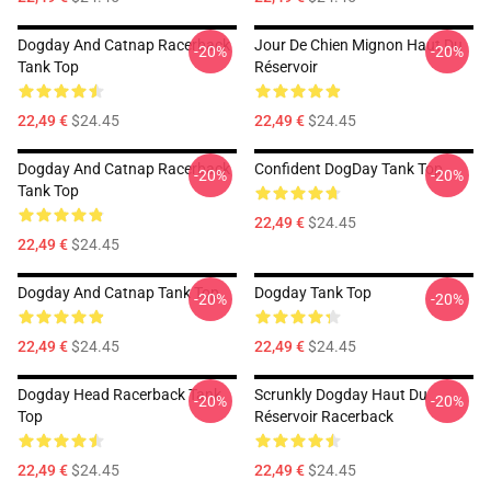
Dogday And Catnap Racerback
Jour De Chien Mignon Haut Du
-20%
-20%
Tank Top
Réservoir
22,49 €
$24.45
22,49 €
$24.45
Dogday And Catnap Racerback
Confident DogDay Tank Top
-20%
-20%
Tank Top
22,49 €
$24.45
22,49 €
$24.45
Dogday And Catnap Tank Top
Dogday Tank Top
-20%
-20%
22,49 €
$24.45
22,49 €
$24.45
Dogday Head Racerback Tank
Scrunkly Dogday Haut Du
-20%
-20%
Top
Réservoir Racerback
22,49 €
$24.45
22,49 €
$24.45