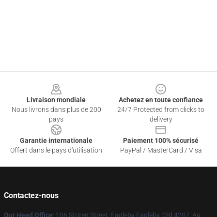
Footer
Livraison mondiale
Achetez en toute confiance
Nous livrons dans plus de 200
24/7 Protected from clicks to
pays
delivery
Garantie internationale
Paiement 100% sécurisé
Offert dans le pays d'utilisation
PayPal / MasterCard / Visa
Contactez-nous
Our Head Office
: 106 Stoten Street, Eagleby Eagleby, Qld 4207, Au