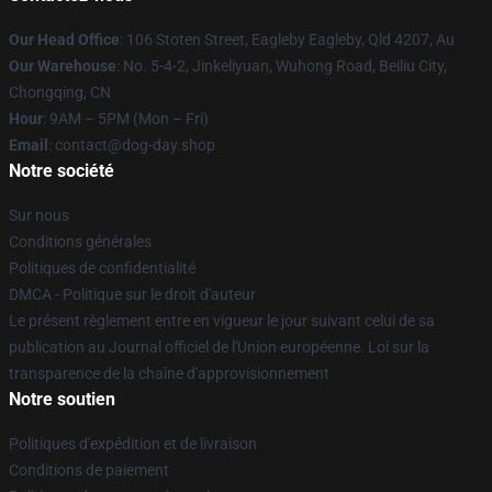
Our Head Office
: 106 Stoten Street, Eagleby Eagleby, Qld 4207, Au
Our Warehouse
: No. 5-4-2, Jinkeliyuan, Wuhong Road, Beiliu City,
Chongqing, CN
Hour
: 9AM – 5PM (Mon – Fri)
Email
: contact@dog-day.shop
Notre société
Sur nous
Conditions générales
Politiques de confidentialité
DMCA - Politique sur le droit d'auteur
Le présent règlement entre en vigueur le jour suivant celui de sa
publication au Journal officiel de l'Union européenne. Loi sur la
transparence de la chaîne d'approvisionnement
Notre soutien
Politiques d'expédition et de livraison
Conditions de paiement