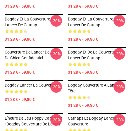
31,28 € - 59,80 €
31,28 € - 59,80 €
Dogday Et La Couverture De
Dogday Et La Couverture De
-20%
-20%
Lancer De Catnap
Lancer De Catnap
31,28 € - 59,80 €
31,28 € - 59,80 €
Couverture De Lancer De Jour
Dogday Et De La Couverture De
-20%
-20%
De Chien Confidentiel
Lancer De Catnap
31,28 € - 59,80 €
31,28 € - 59,80 €
Dogday Lancer La Couverture
Dogday Couverture À Lancer
-20%
-20%
Tête
31,28 € - 59,80 €
31,28 € - 59,80 €
L'heure De Jeu Poppy Caractère
Catnaps Et Dogday Lancer La
-20%
-20%
: Dogday Couverture De Lancer
Couverture