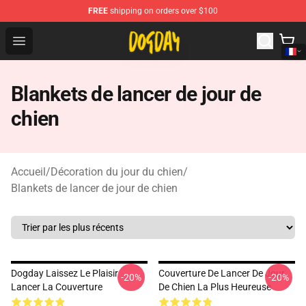
FREE
shipping on orders over $100
DogDay Store - Official DogDay Merchandise Shop
Open menu
Blankets de lancer de jour de
chien
Accueil
/
Décoration du jour du chien
/
Blankets de lancer de jour de chien
Dogday Laissez Le Plaisir
Couverture De Lancer De Jour
-20%
-20%
Lancer La Couverture
De Chien La Plus Heureuse