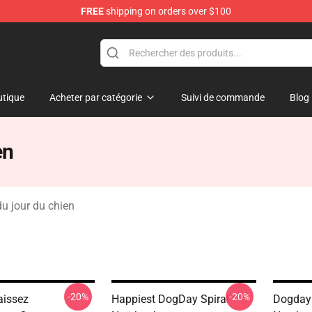
FREE
shipping on orders over $100
tique
Acheter par catégorie
Suivi de commande
Blog
en
du jour du chien
-20%
-20%
aissez
Happiest DogDay Spiral
Dogday 