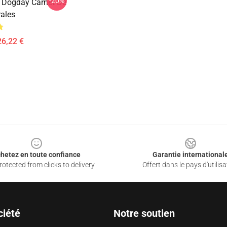
-20%
 Dogday Carnet De
rales
26,22 €
hetez en toute confiance
Garantie international
otected from clicks to delivery
Offert dans le pays d'utilisa
ciété
Notre soutien