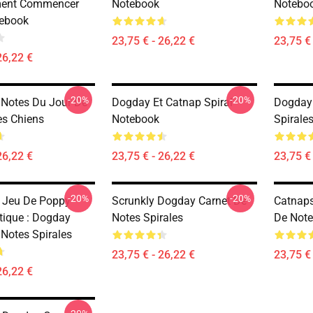
ent Commencer
Notebook
Notebo
tebook
23,75 € - 26,22 €
23,75 € 
26,22 €
-20%
-20%
 Notes Du Jour De
Dogday Et Catnap Spiral
Dogday 
es Chiens
Notebook
Spirale
26,22 €
23,75 € - 26,22 €
23,75 € 
-20%
-20%
 Jeu De Poppy
Scrunkly Dogday Carnet De
Catnaps
stique : Dogday
Notes Spirales
De Note
 Notes Spirales
23,75 € - 26,22 €
23,75 € 
26,22 €