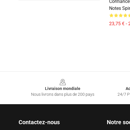
Confiance
Notes Spi
23,75 € - 
Footer
Livraison mondiale
Ac
Nous livrons dans plus de 200 pays
24/7 Pr
Contactez-nous
Notre so