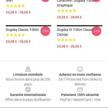
Shirt
Caractère : Dogday T-Shirt
Graphique
24,38 € - 28,06 €
24,38 € - 28,06 €
Dogday Classic T-Shirt
Dogday Et T-Shirt Classique
-20%
-20%
Catnap
24,38 € - 28,06 €
24,38 € - 28,06 €
Footer
Livraison mondiale
Achetez en toute confiance
Nous livrons dans plus de 200
24/7 Protected from clicks to
pays
delivery
Garantie internationale
Paiement 100% sécurisé
Offert dans le pays d'utilisation
PayPal / MasterCard / Visa