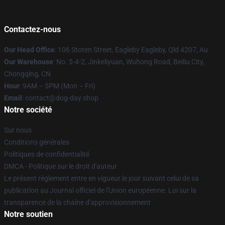
Contactez-nous
Our Head Office
: 106 Stoten Street, Eagleby Eagleby, Qld 4207, Au
Our Warehouse
: No. 5-4-2, Jinkeliyuan, Wuhong Road, Beiliu City,
Chongqing, CN
Hour
: 9AM – 5PM (Mon – Fri)
Email
: contact@dog-day.shop
Notre société
Sur nous
Conditions générales
Politiques de confidentialité
DMCA - Politique sur le droit d'auteur
Le présent règlement entre en vigueur le jour suivant celui de sa
publication au Journal officiel de l'Union européenne. Loi sur la
transparence de la chaîne d'approvisionnement
Notre soutien