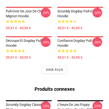
Pull-Over De Jour De Chien
Scrunkly Dogday Pull-Over
-20%
-20%
Mignon Hoodie
Hoodie
39,51 € - 45,95 €
39,51 € - 45,95 €
Découpe Et Dogday Pull-Over
Confiance Dogday Pull-Over
-20%
-20%
Hoodie
Hoodie
39,51 € - 45,95 €
39,51 € - 45,95 €
VOIR PLUS
Produits connexes
Scrunkly Dogday Classic T-
L'heure De Jeu Poppy
-20%
-20%