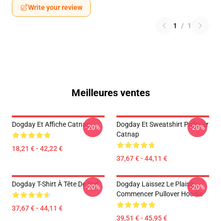
Write your review
1
/
1
Meilleures ventes
Dogday Et Affiche Catnap
Dogday Et Sweatshirt Pullover
-20%
-20%
Catnap
18,21 € - 42,22 €
37,67 € - 44,11 €
Dogday T-Shirt À Tête De Pull
Dogday Laissez Le Plaisir
-20%
-20%
Commencer Pullover Hoodie
37,67 € - 44,11 €
39,51 € - 45,95 €