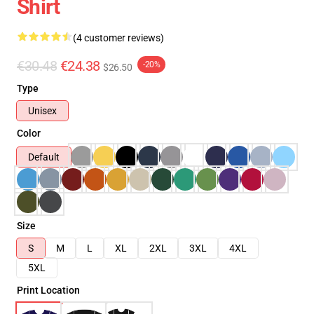
Shirt
(4 customer reviews)
€30.48
€24.38
-20%
$26.50
Type
Unisex
Color
Default
Size
S
M
L
XL
2XL
3XL
4XL
5XL
Print Location