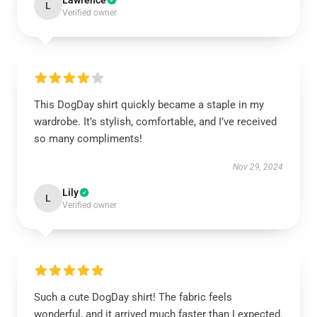
Lawrence
L
Verified owner
This DogDay shirt quickly became a staple in my
wardrobe. It’s stylish, comfortable, and I’ve received
so many compliments!
Nov 29, 2024
Lily
L
Verified owner
Such a cute DogDay shirt! The fabric feels
wonderful, and it arrived much faster than I expected.