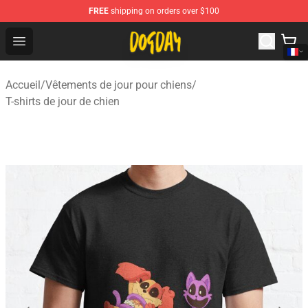
FREE
shipping on orders over $100
DogDay Store - Official DogDay Merchandise Shop
Open menu
Accueil
/
Vêtements de jour pour chiens
/
T-shirts de jour de chien