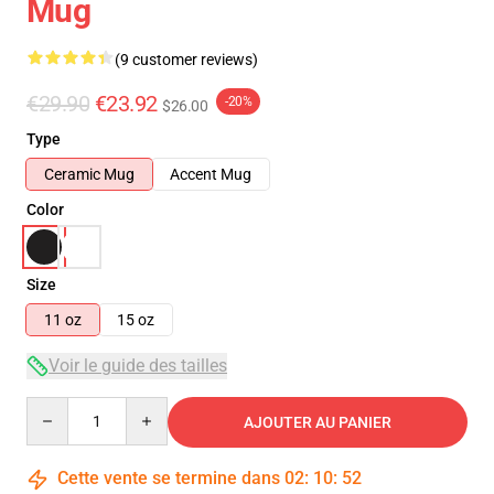
Mug
(9 customer reviews)
€29.90
€23.92
-20%
$26.00
Type
Ceramic Mug
Accent Mug
Color
Size
11 oz
15 oz
Voir le guide des tailles
Quantity
AJOUTER AU PANIER
Cette vente se termine dans
02
:
10
:
51