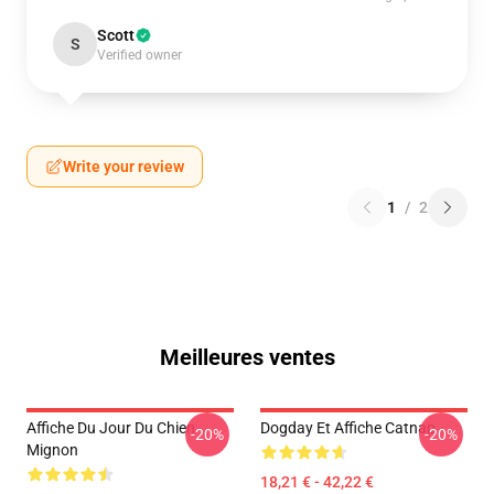
Scott
S
Verified owner
Write your review
1
/
2
Meilleures ventes
Affiche Du Jour Du Chien
Dogday Et Affiche Catnap
-20%
-20%
Mignon
18,21 € - 42,22 €