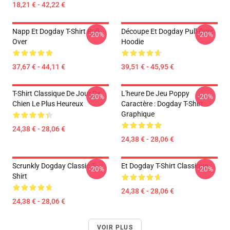
18,21 € - 42,22 €
Napp Et Dogday T-Shirt Pull-
Découpe Et Dogday Pull-Over
-20%
-20%
Over
Hoodie
37,67 € - 44,11 €
39,51 € - 45,95 €
T-Shirt Classique De Jour De
L'heure De Jeu Poppy
-20%
-20%
Chien Le Plus Heureux
Caractère : Dogday T-Shirt
Graphique
24,38 € - 28,06 €
24,38 € - 28,06 €
Scrunkly Dogday Classic T-
Et Dogday T-Shirt Classique
-20%
-20%
Shirt
24,38 € - 28,06 €
24,38 € - 28,06 €
VOIR PLUS