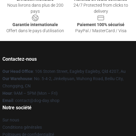
Nous livrons dans plus de 200
24/7 Protected from clicks to
pays
delivery
Garantie internationale
Paiement 100% sécurisé
Offert dans le pays d'utilisation
PayPal / MasterCard / Visa
Contactez-nous
Our Head Office
: 106 Stoten Street, Eagleby Eagleby, Qld 4207, Au
Our Warehouse
: No. 5-4-2, Jinkeliyuan, Wuhong Road, Beiliu City,
Chongqing, CN
Hour
: 9AM – 5PM (Mon – Fri)
Email
: contact@dog-day.shop
Notre société
Sur nous
Conditions générales
Politiques de confidentialité