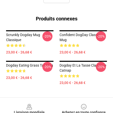
Produits connexes
Scrunkly Dogday Mug
Confident DogDay Classic
-20%
-20%
Classique
Mug
23,00 € - 26,68 €
23,00 € - 26,68 €
Dogday Eating Grass Tall Mug
Dogday Et La Tasse Classique
-20%
-20%
Catnap
23,00 € - 26,68 €
23,00 € - 26,68 €
Footer
Livraison mondiale
Achetez en toute confiance