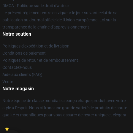
DMCA - Politique sur le droit d'auteur
Le présent règlement entre en vigueur le jour suivant celui de sa
publication au Journal officiel de l'Union européenne. Loi sur la
transparence de la chaîne d'approvisionnement
Notre soutien
Politiques d'expédition et de livraison
Conditions de paiement
Politiques de retour et de remboursement
Contactez-nous
Aide aux clients (FAQ)
Vente
Notre magasin
Notre équipe de classe mondiale a conçu chaque produit avec votre
style à l'esprit. Nous offrons une grande variété de produits de haute
qualité et magnifiques pour vous assurer de rester unique et élégant.