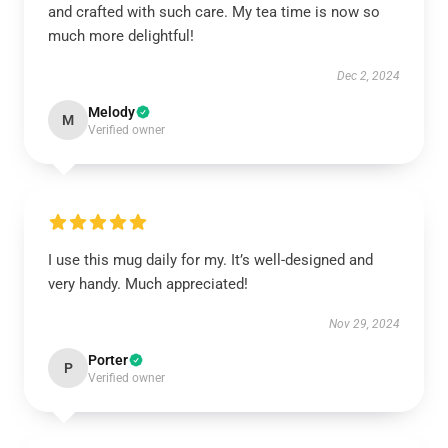
and crafted with such care. My tea time is now so
much more delightful!
Dec 2, 2024
Melody
M
Verified owner
I use this mug daily for my. It’s well-designed and
very handy. Much appreciated!
Nov 29, 2024
Porter
P
Verified owner