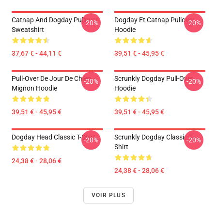
Catnap And Dogday Pullover
Dogday Et Catnap Pullover
-20%
-20%
Sweatshirt
Hoodie
37,67 € - 44,11 €
39,51 € - 45,95 €
Pull-Over De Jour De Chien
Scrunkly Dogday Pull-Over
-20%
-20%
Mignon Hoodie
Hoodie
39,51 € - 45,95 €
39,51 € - 45,95 €
Dogday Head Classic T-Shirt
Scrunkly Dogday Classic T-
-20%
-20%
Shirt
24,38 € - 28,06 €
24,38 € - 28,06 €
VOIR PLUS