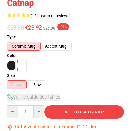
Catnap
(12 customer reviews)
€29.90
€23.92
-20%
$26.00
Type
Ceramic Mug
Accent Mug
Color
Size
11 oz
15 oz
Voir le guide des tailles
Quantity
AJOUTER AU PANIER
Cette vente se termine dans
04
:
21
:
54