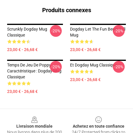
Produits connexes
Scrunkly Dogday Mug
Dogday Let The Fun Begin Tall
-20%
-20%
Classique
Mug
23,00 € - 26,68 €
23,00 € - 26,68 €
Temps De Jeu De Poppy
Et Dogday Mug Classique
-20%
-20%
Caractéristique : Dogday Mug
Classique
23,00 € - 26,68 €
23,00 € - 26,68 €
Footer
Livraison mondiale
Achetez en toute confiance
Nous livrons dans plus de 200
24/7 Protected from clicks to