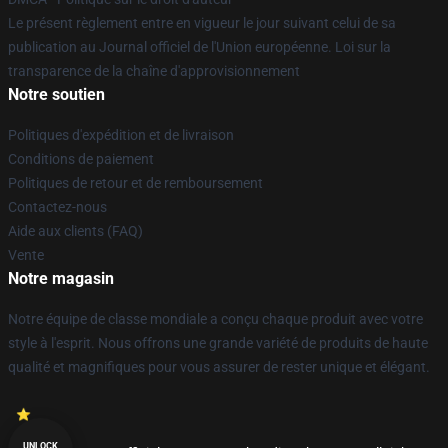
Le présent règlement entre en vigueur le jour suivant celui de sa
publication au Journal officiel de l'Union européenne. Loi sur la
transparence de la chaîne d'approvisionnement
Notre soutien
Politiques d'expédition et de livraison
Conditions de paiement
Politiques de retour et de remboursement
Contactez-nous
Aide aux clients (FAQ)
Vente
Notre magasin
Notre équipe de classe mondiale a conçu chaque produit avec votre
style à l'esprit. Nous offrons une grande variété de produits de haute
qualité et magnifiques pour vous assurer de rester unique et élégant.
UNLOCK