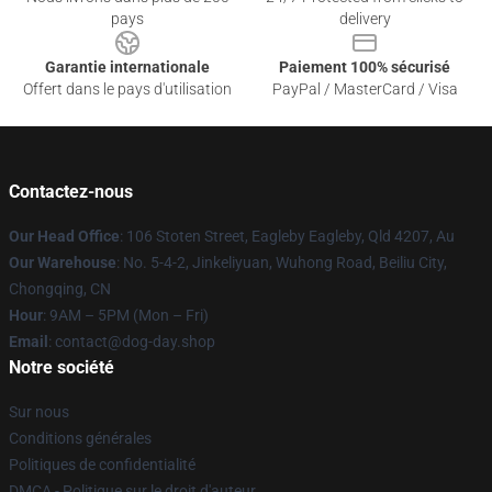
pays
delivery
Garantie internationale
Paiement 100% sécurisé
Offert dans le pays d'utilisation
PayPal / MasterCard / Visa
Contactez-nous
Our Head Office
: 106 Stoten Street, Eagleby Eagleby, Qld 4207, Au
Our Warehouse
: No. 5-4-2, Jinkeliyuan, Wuhong Road, Beiliu City,
Chongqing, CN
Hour
: 9AM – 5PM (Mon – Fri)
Email
: contact@dog-day.shop
Notre société
Sur nous
Conditions générales
Politiques de confidentialité
DMCA - Politique sur le droit d'auteur