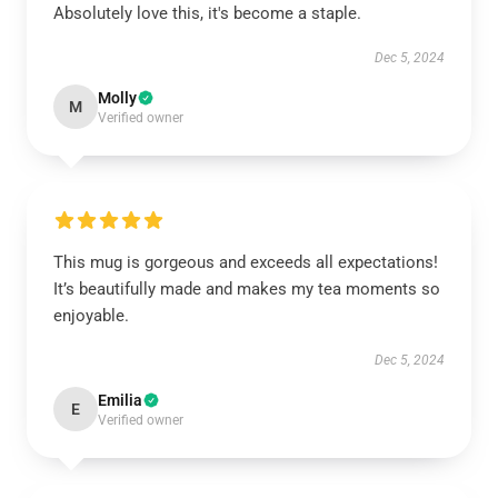
Absolutely love this, it's become a staple.
Dec 5, 2024
Molly
M
Verified owner
This mug is gorgeous and exceeds all expectations!
It’s beautifully made and makes my tea moments so
enjoyable.
Dec 5, 2024
Emilia
E
Verified owner