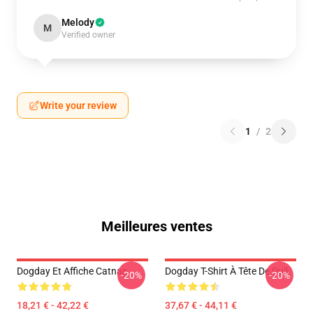
Melody
M
Verified owner
Write your review
1
/
2
Meilleures ventes
Dogday Et Affiche Catnap
Dogday T-Shirt À Tête De Pull
-20%
-20%
18,21 € - 42,22 €
37,67 € - 44,11 €