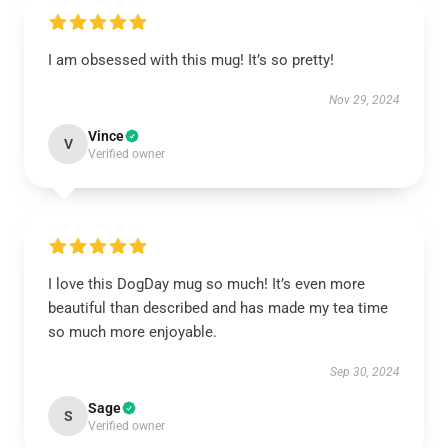
I am obsessed with this mug! It’s so pretty!
Nov 29, 2024
Vince
V
Verified owner
I love this DogDay mug so much! It’s even more
beautiful than described and has made my tea time
so much more enjoyable.
Sep 30, 2024
Sage
S
Verified owner