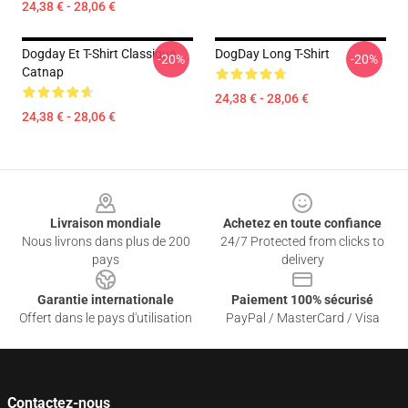
24,38 € - 28,06 €
Dogday Et T-Shirt Classique
DogDay Long T-Shirt
-20%
-20%
Catnap
24,38 € - 28,06 €
24,38 € - 28,06 €
Footer
Livraison mondiale
Achetez en toute confiance
Nous livrons dans plus de 200
24/7 Protected from clicks to
pays
delivery
Garantie internationale
Paiement 100% sécurisé
Offert dans le pays d'utilisation
PayPal / MasterCard / Visa
Contactez-nous