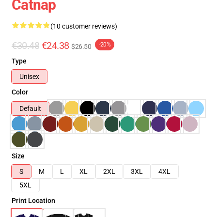
Catnap
(10 customer reviews)
€30.48
€24.38
-20%
$26.50
Type
Unisex
Color
Default
Size
S
M
L
XL
2XL
3XL
4XL
5XL
Print Location