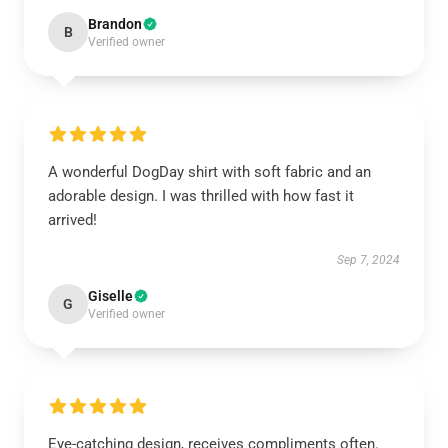
Brandon
B
Verified owner
A wonderful DogDay shirt with soft fabric and an
adorable design. I was thrilled with how fast it
arrived!
Sep 7, 2024
Giselle
G
Verified owner
Eye-catching design, receives compliments often.