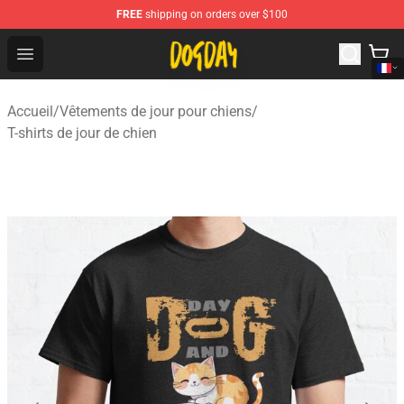
FREE
shipping on orders over $100
DogDay Store - Official DogDay Merchandise Shop
Open menu
Accueil
/
Vêtements de jour pour chiens
/
T-shirts de jour de chien