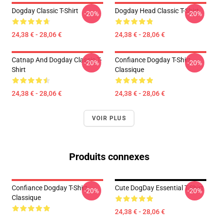
Dogday Classic T-Shirt
Dogday Head Classic T-Shirt
-20%
-20%
24,38 € - 28,06 €
24,38 € - 28,06 €
Catnap And Dogday Classic T-
Confiance Dogday T-Shirt
-20%
-20%
Shirt
Classique
24,38 € - 28,06 €
24,38 € - 28,06 €
VOIR PLUS
Produits connexes
Confiance Dogday T-Shirt
Cute DogDay Essential T-Shirt
-20%
-20%
Classique
24,38 € - 28,06 €