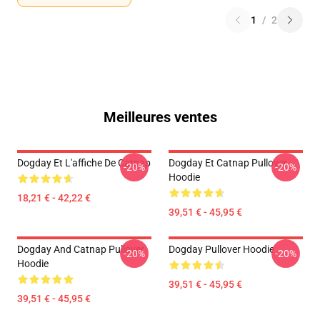
1
/
2
Meilleures ventes
Dogday Et L'affiche De Catnap
Dogday Et Catnap Pullover
-20%
-20%
Hoodie
18,21 € - 42,22 €
39,51 € - 45,95 €
Dogday And Catnap Pullover
Dogday Pullover Hoodie
-20%
-20%
Hoodie
39,51 € - 45,95 €
39,51 € - 45,95 €