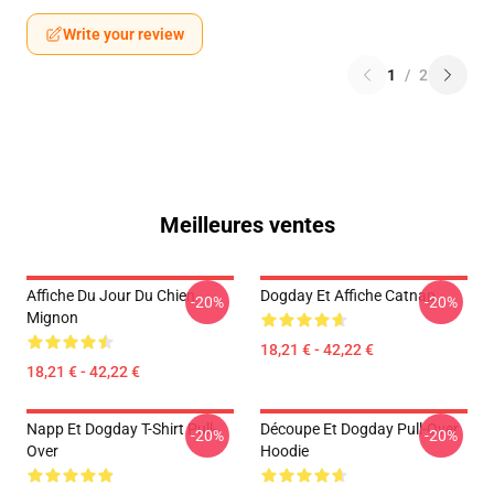
Write your review
1
/
2
Meilleures ventes
Affiche Du Jour Du Chien
Dogday Et Affiche Catnap
-20%
-20%
Mignon
18,21 € - 42,22 €
18,21 € - 42,22 €
Napp Et Dogday T-Shirt Pull-
Découpe Et Dogday Pull-Over
-20%
-20%
Over
Hoodie