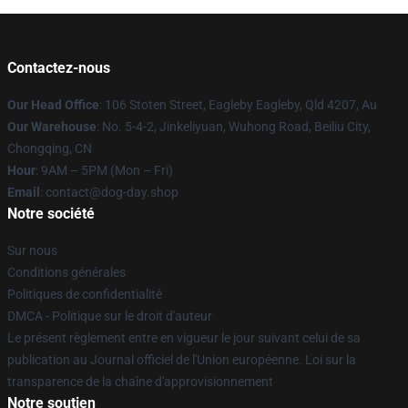
Contactez-nous
Our Head Office
: 106 Stoten Street, Eagleby Eagleby, Qld 4207, Au
Our Warehouse
: No. 5-4-2, Jinkeliyuan, Wuhong Road, Beiliu City,
Chongqing, CN
Hour
: 9AM – 5PM (Mon – Fri)
Email
: contact@dog-day.shop
Notre société
Sur nous
Conditions générales
Politiques de confidentialité
DMCA - Politique sur le droit d'auteur
Le présent règlement entre en vigueur le jour suivant celui de sa
publication au Journal officiel de l'Union européenne. Loi sur la
transparence de la chaîne d'approvisionnement
Notre soutien