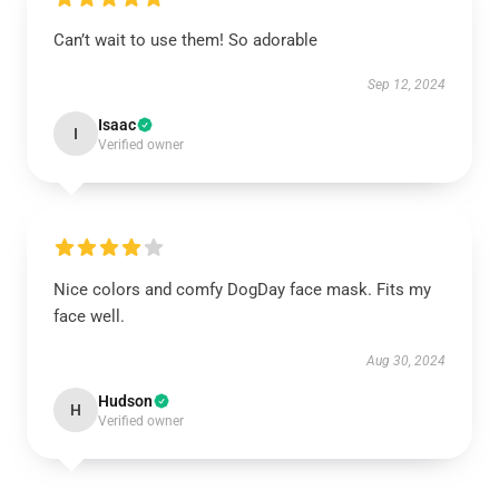
Can’t wait to use them! So adorable
Sep 12, 2024
Isaac
I
Verified owner
Nice colors and comfy DogDay face mask. Fits my
face well.
Aug 30, 2024
Hudson
H
Verified owner