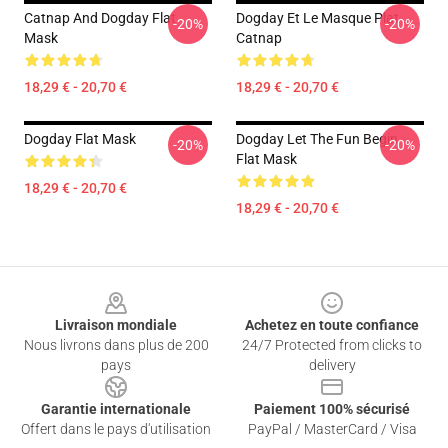
Catnap And Dogday Flat
Dogday Et Le Masque Plat
-20%
-20%
Mask
Catnap
18,29 € - 20,70 €
18,29 € - 20,70 €
Dogday Flat Mask
Dogday Let The Fun Begin
-20%
-20%
Flat Mask
18,29 € - 20,70 €
18,29 € - 20,70 €
Footer
Livraison mondiale
Achetez en toute confiance
Nous livrons dans plus de 200
24/7 Protected from clicks to
pays
delivery
Garantie internationale
Paiement 100% sécurisé
Offert dans le pays d'utilisation
PayPal / MasterCard / Visa