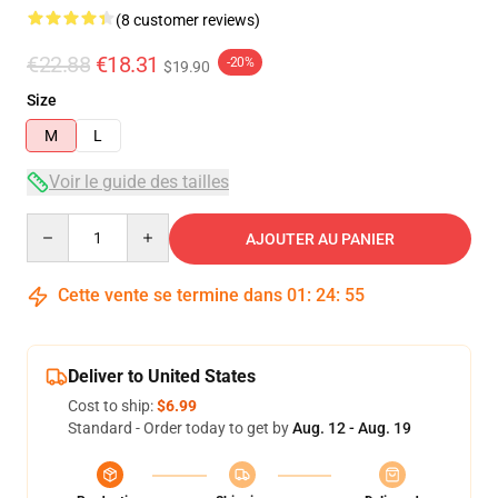
(8 customer reviews)
€22.88
€18.31
-20%
$19.90
Size
M
L
Voir le guide des tailles
Quantity
AJOUTER AU PANIER
Cette vente se termine dans
01
:
24
:
54
Deliver to United States
Cost to ship:
$6.99
Standard - Order today to get by
Aug. 12 - Aug. 19