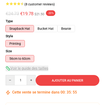
(8 customer reviews)
€24.73
€19.78
-20%
$21.50
Type
Snapback Hat
Bucket Hat
Beanie
Style
Printing
Size
56cm to 60cm
Voir le guide des tailles
Quantity
AJOUTER AU PANIER
Cette vente se termine dans
00
:
35
:
54