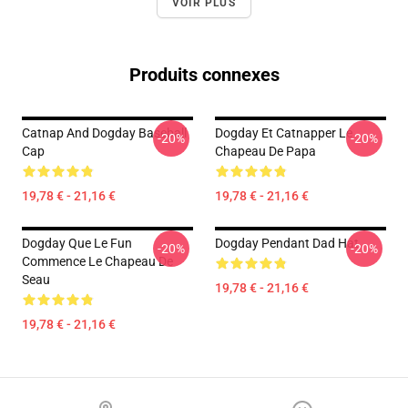
VOIR PLUS
Produits connexes
Catnap And Dogday Baseball
Dogday Et Catnapper Le
-20%
-20%
Cap
Chapeau De Papa
19,78 € - 21,16 €
19,78 € - 21,16 €
Dogday Que Le Fun
Dogday Pendant Dad Hat
-20%
-20%
Commence Le Chapeau De
Seau
19,78 € - 21,16 €
19,78 € - 21,16 €
Footer