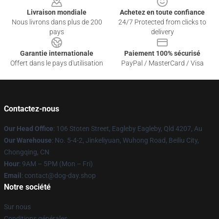
Livraison mondiale
Achetez en toute confiance
Nous livrons dans plus de 200
24/7 Protected from clicks to
pays
delivery
Garantie internationale
Paiement 100% sécurisé
Offert dans le pays d'utilisation
PayPal / MasterCard / Visa
Contactez-nous
Our Head Office
: 106 Stoten Street, Eagleby Eagleby, Qld 4207, Au
Our Warehouse
: No. 5-4-2, Jinkeliyuan, Wuhong Road, Beiliu City,
Chongqing, CN
Hour
: 9AM – 5PM (Mon – Fri)
Email
: contact@dog-day.shop
Notre société
Sur nous
Conditions générales