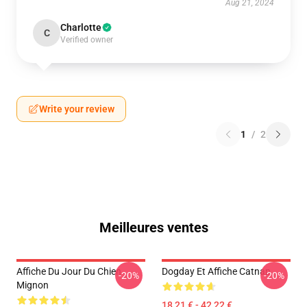
Aug 21, 2024
Charlotte
C
Verified owner
Write your review
1
/
2
Meilleures ventes
Affiche Du Jour Du Chien
Dogday Et Affiche Catnap
-20%
-20%
Mignon
18,21 € - 42,22 €