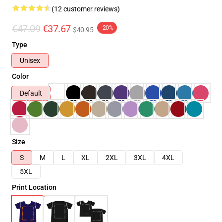
(12 customer reviews)
€47.09
€37.67
-20%
$40.95
Type
Unisex
Color
Default
Size
S
M
L
XL
2XL
3XL
4XL
5XL
Print Location