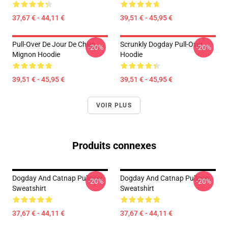
37,67 € - 44,11 €
39,51 € - 45,95 €
Pull-Over De Jour De Chien
Scrunkly Dogday Pull-Over
-20%
-20%
Mignon Hoodie
Hoodie
39,51 € - 45,95 €
39,51 € - 45,95 €
VOIR PLUS
Produits connexes
Dogday And Catnap Pullover
Dogday And Catnap Pullover
-20%
-20%
Sweatshirt
Sweatshirt
37,67 € - 44,11 €
37,67 € - 44,11 €