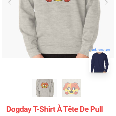
blank template
Dogday T-Shirt À Tête De Pull