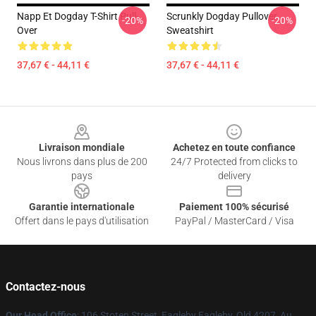
Napp Et Dogday T-Shirt Pull-
Scrunkly Dogday Pullover
-20%
-20%
Over
Sweatshirt
37,67 € - 44,11 €
37,67 € - 44,11 €
Footer
Livraison mondiale
Achetez en toute confiance
Nous livrons dans plus de 200
24/7 Protected from clicks to
pays
delivery
Garantie internationale
Paiement 100% sécurisé
Offert dans le pays d'utilisation
PayPal / MasterCard / Visa
Contactez-nous
Our Head Office
: 106 Stoten Street, Eagleby Eagleby, Qld 4207, Au