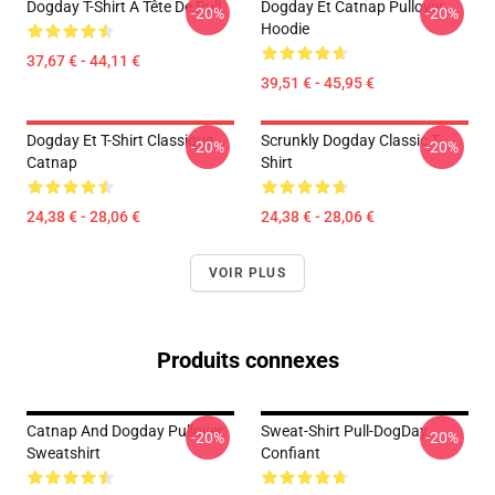
Dogday T-Shirt À Tête De Pull
Dogday Et Catnap Pullover
-20%
-20%
Hoodie
37,67 € - 44,11 €
39,51 € - 45,95 €
Dogday Et T-Shirt Classique
Scrunkly Dogday Classic T-
-20%
-20%
Catnap
Shirt
24,38 € - 28,06 €
24,38 € - 28,06 €
VOIR PLUS
Produits connexes
Catnap And Dogday Pullover
Sweat-Shirt Pull-DogDay
-20%
-20%
Sweatshirt
Confiant