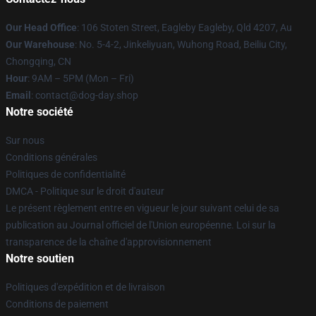
Our Head Office
: 106 Stoten Street, Eagleby Eagleby, Qld 4207, Au
Our Warehouse
: No. 5-4-2, Jinkeliyuan, Wuhong Road, Beiliu City,
Chongqing, CN
Hour
: 9AM – 5PM (Mon – Fri)
Email
: contact@dog-day.shop
Notre société
Sur nous
Conditions générales
Politiques de confidentialité
DMCA - Politique sur le droit d'auteur
Le présent règlement entre en vigueur le jour suivant celui de sa
publication au Journal officiel de l'Union européenne. Loi sur la
transparence de la chaîne d'approvisionnement
Notre soutien
Politiques d'expédition et de livraison
Conditions de paiement