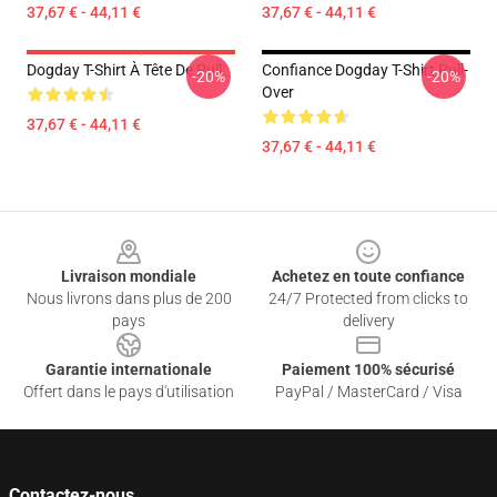
37,67 € - 44,11 €
37,67 € - 44,11 €
Dogday T-Shirt À Tête De Pull
Confiance Dogday T-Shirt Pull-
-20%
-20%
Over
37,67 € - 44,11 €
37,67 € - 44,11 €
Footer
Livraison mondiale
Achetez en toute confiance
Nous livrons dans plus de 200
24/7 Protected from clicks to
pays
delivery
Garantie internationale
Paiement 100% sécurisé
Offert dans le pays d'utilisation
PayPal / MasterCard / Visa
Contactez-nous