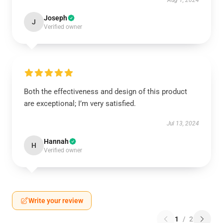
Aug 1, 2024
Joseph
J
Verified owner
Both the effectiveness and design of this product
are exceptional; I’m very satisfied.
Jul 13, 2024
Hannah
H
Verified owner
Write your review
1
/
2