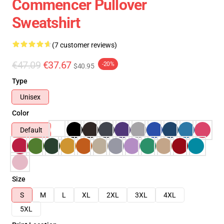
Commencer Pullover
Sweatshirt
(7 customer reviews)
€47.09
€37.67
-20%
$40.95
Type
Unisex
Color
Default
Size
S
M
L
XL
2XL
3XL
4XL
5XL