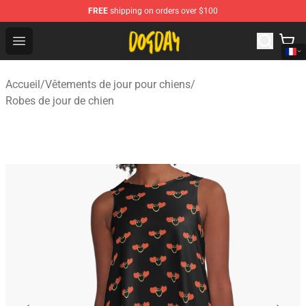
FREE
shipping on orders over $100
DogDay Store - Official DogDay Merchandise Shop
Open menu
Accueil
/
Vêtements de jour pour chiens
/
Robes de jour de chien