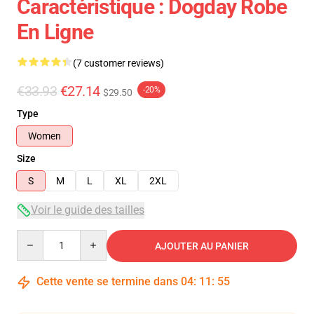
Caractéristique : Dogday Robe
En Ligne
(7 customer reviews)
€33.93
€27.14
-20%
$29.50
Type
Women
Size
S
M
L
XL
2XL
Voir le guide des tailles
Quantity
AJOUTER AU PANIER
Cette vente se termine dans
04
:
11
:
54