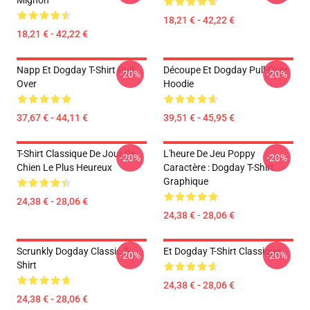
Mignon
18,21 € - 42,22 €
18,21 € - 42,22 €
Napp Et Dogday T-Shirt Pull-
Découpe Et Dogday Pull-Over
-20%
-20%
Over
Hoodie
37,67 € - 44,11 €
39,51 € - 45,95 €
T-Shirt Classique De Jour De
L'heure De Jeu Poppy
-20%
-20%
Chien Le Plus Heureux
Caractère : Dogday T-Shirt
Graphique
24,38 € - 28,06 €
24,38 € - 28,06 €
Scrunkly Dogday Classic T-
Et Dogday T-Shirt Classique
-20%
-20%
Shirt
24,38 € - 28,06 €
24,38 € - 28,06 €