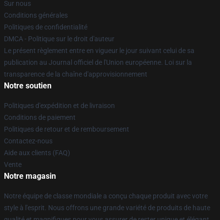
Sur nous
Conditions générales
Politiques de confidentialité
DMCA - Politique sur le droit d'auteur
Le présent règlement entre en vigueur le jour suivant celui de sa
publication au Journal officiel de l'Union européenne. Loi sur la
transparence de la chaîne d'approvisionnement
Notre soutien
Politiques d'expédition et de livraison
Conditions de paiement
Politiques de retour et de remboursement
Contactez-nous
Aide aux clients (FAQ)
Vente
Notre magasin
Notre équipe de classe mondiale a conçu chaque produit avec votre
style à l'esprit. Nous offrons une grande variété de produits de haute
qualité et magnifiques pour vous assurer de rester unique et élégant.