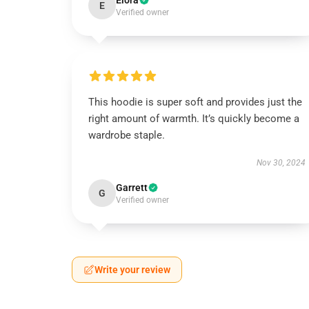
Elora
E
Verified owner
This hoodie is super soft and provides just the
right amount of warmth. It’s quickly become a
wardrobe staple.
Nov 30, 2024
Garrett
G
Verified owner
Write your review