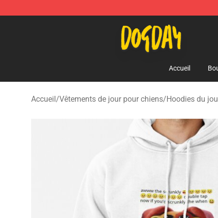
DogDay Store - Official DogDay Merchandise Shop
Accueil
Bou
Accueil
/
Vêtements de jour pour chiens
/
Hoodies du jou