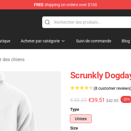
FREE
shipping on orders over $100
tique
Acheter par catégorie
Suivi de commande
Blog
r des chiens
Scrunkly Dogday
(8 customer reviews
€49.39
€39.51
-20%
$42.95
Type
Unisex
Size