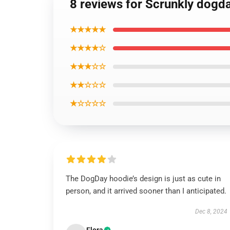
8 reviews for Scrunkly dogd
★★★★★
★★★★☆
★★★☆☆
★★☆☆☆
★☆☆☆☆
The DogDay hoodie’s design is just as cute in
person, and it arrived sooner than I anticipated.
Dec 8, 2024