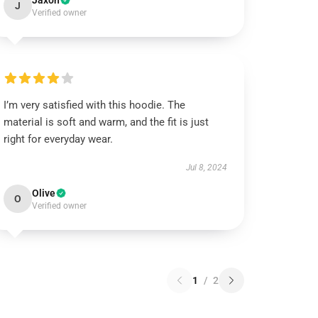
Jaxon
J
Verified owner
I’m very satisfied with this hoodie. The
material is soft and warm, and the fit is just
right for everyday wear.
Jul 8, 2024
Olive
O
Verified owner
1
/
2