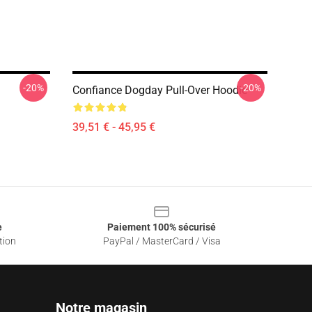
-20%
-20%
Confiance Dogday Pull-Over Hoodie
39,51 € - 45,95 €
e
Paiement 100% sécurisé
tion
PayPal / MasterCard / Visa
Notre magasin