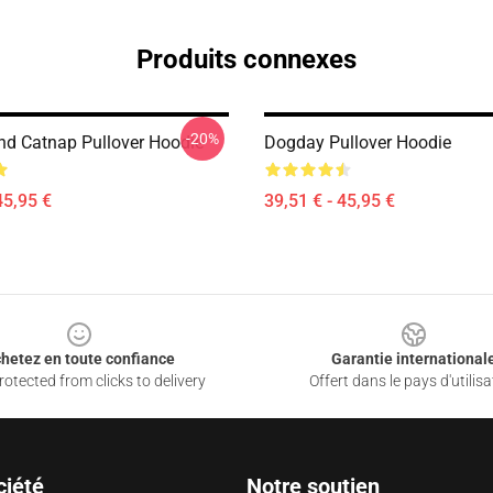
Produits connexes
-20%
d Catnap Pullover Hoodie
Dogday Pullover Hoodie
45,95 €
39,51 € - 45,95 €
hetez en toute confiance
Garantie international
otected from clicks to delivery
Offert dans le pays d'utilisa
ciété
Notre soutien