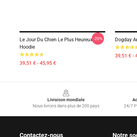
-20%
Le Jour Du Chien Le Plus Heureux
Dogday An
Hoodie
39,51 € - 
39,51 € - 45,95 €
Footer
Livraison mondiale
Ac
Nous livrons dans plus de 200 pays
24/7 Pr
Contactez-nous
Notre so