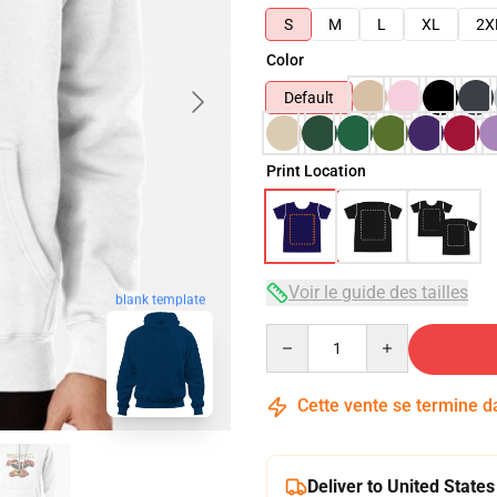
S
M
L
XL
2X
Color
Default
Print Location
Voir le guide des tailles
blank template
Quantity
Cette vente se termine 
Deliver to United States