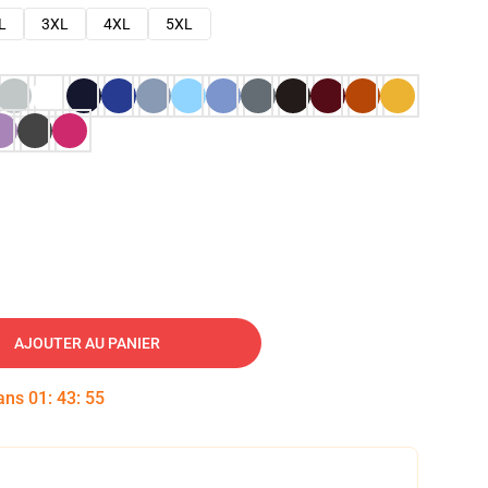
L
3XL
4XL
5XL
AJOUTER AU PANIER
dans
01
:
43
:
54