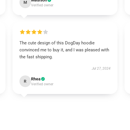
Madison
M
Verified owner
The cute design of this DogDay hoodie
convinced me to buy it, and I was pleased with
the fast shipping.
Jul 27, 2024
Rhea
R
Verified owner