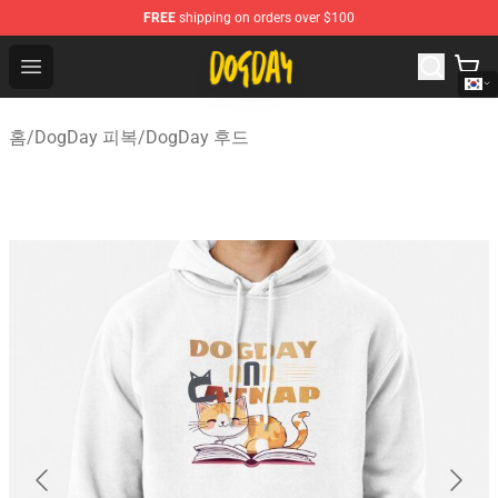
FREE
shipping on orders over $100
DogDay Store - Official DogDay Merchandise Shop
Open menu
홈
/
DogDay 피복
/
DogDay 후드