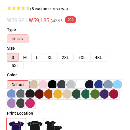
(8 customer reviews)
₩73,981
₩59,185
-20%
$42.95
Type
Unisex
Size
S
M
L
XL
2XL
3XL
4XL
5XL
Color
Default
Print Location