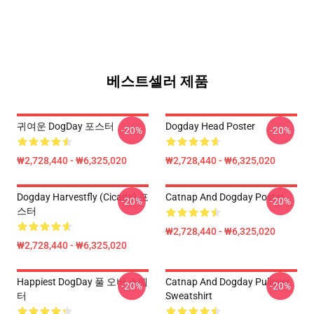
베스트셀러 제품
귀여운 DogDay 포스터
Dogday Head Poster
-20%
-20%
₩2,728,440 - ₩6,325,020
₩2,728,440 - ₩6,325,020
Dogday Harvestfly (Cicada) 포
Catnap And Dogday Poster
-20%
-20%
스터
₩2,728,440 - ₩6,325,020
₩2,728,440 - ₩6,325,020
Happiest DogDay 풀 오버 스웨
Catnap And Dogday Pullover
-20%
-20%
터
Sweatshirt