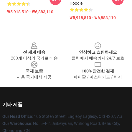
Hoodie
₩5,918,510 - ₩6,883,110
₩5,918,510 - ₩6,883,110
Footer
전 세계 배송
안심하고 쇼핑하세요
200개 이상의 국가로 배송
클릭에서 배송까지 24/7 보호
국제 보증
100% 안전한 결제
사용 국가에서 제공
페이팔 / 마스터카드 / 비자
기타 제품
Our Head Office
: 106 Stoten Street, Eagleby Eagleby, Qld 4207, Au
Our Warehouse
: No. 5-4-2, Jinkeliyuan, Wuhong Road, Beiliu City,
Chongqing, CN