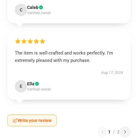
Caleb
C
Verified owner
The item is well-crafted and works perfectly. I'm
extremely pleased with my purchase.
Aug 17, 2024
Ella
E
Verified owner
Write your review
1
/
2