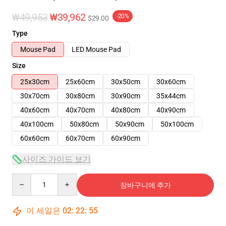
₩49,953
₩39,962
-20%
$29.00
Type
Mouse Pad
LED Mouse Pad
Size
25x30cm
25x60cm
30x50cm
30x60cm
30x70cm
30x80cm
30x90cm
35x44cm
40x60cm
40x70cm
40x80cm
40x90cm
40x100cm
50x80cm
50x90cm
50x100cm
60x60cm
60x70cm
60x90cm
사이즈 가이드 보기
Quantity
장바구니에 추가
이 세일은
02
:
22
:
54