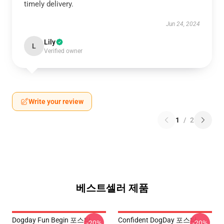
timely delivery.
Jun 24, 2024
Lily
L
Verified owner
Write your review
1
/
2
베스트셀러 제품
Dogday Fun Begin 포스터
Confident DogDay 포스터
-20%
-20%