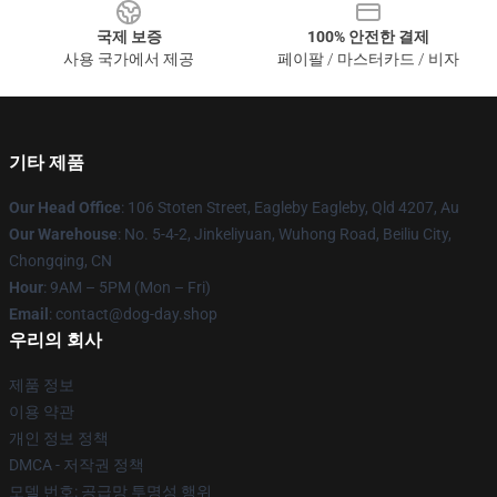
국제 보증
100% 안전한 결제
사용 국가에서 제공
페이팔 / 마스터카드 / 비자
기타 제품
Our Head Office
: 106 Stoten Street, Eagleby Eagleby, Qld 4207, Au
Our Warehouse
: No. 5-4-2, Jinkeliyuan, Wuhong Road, Beiliu City,
Chongqing, CN
Hour
: 9AM – 5PM (Mon – Fri)
Email
: contact@dog-day.shop
우리의 회사
제품 정보
이용 약관
개인 정보 정책
DMCA - 저작권 정책
모델 번호: 공급망 투명성 행위