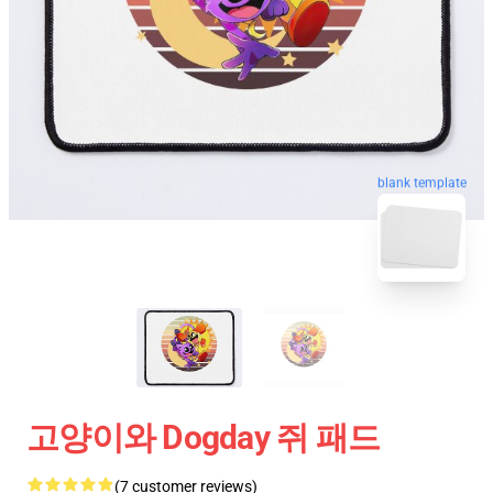
blank template
고양이와 Dogday 쥐 패드
(7 customer reviews)