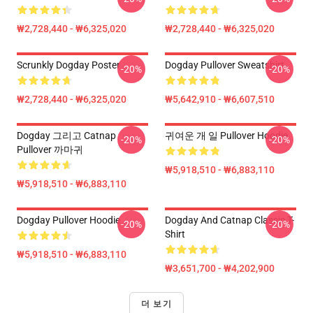
₩2,728,440 - ₩6,325,020
₩2,728,440 - ₩6,325,020
Scrunkly Dogday Poster
Dogday Pullover Sweatshirt
-20%
-20%
₩2,728,440 - ₩6,325,020
₩5,642,910 - ₩6,607,510
Dogday 그리고 Catnap
귀여운 개 일 Pullover Hoodie
-20%
-20%
Pullover 까마귀
₩5,918,510 - ₩6,883,110
₩5,918,510 - ₩6,883,110
Dogday Pullover Hoodie
Dogday And Catnap Classic T-
-20%
-20%
Shirt
₩5,918,510 - ₩6,883,110
₩3,651,700 - ₩4,202,900
더 보기