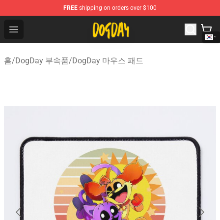
FREE
shipping on orders over $100
DogDay Store - Official DogDay Merchandise Shop
Open menu
홈
/
DogDay 부속품
/
DogDay 마우스 패드