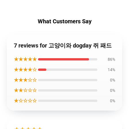
What Customers Say
7 reviews for 고양이와 dogday 쥐 패드
★★★★★
86%
★★★★☆
14%
★★★☆☆
0%
★★☆☆☆
0%
★☆☆☆☆
0%