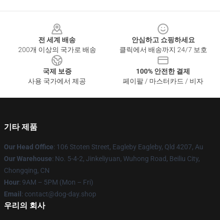
Footer
전 세계 배송
안심하고 쇼핑하세요
200개 이상의 국가로 배송
클릭에서 배송까지 24/7 보호
국제 보증
100% 안전한 결제
사용 국가에서 제공
페이팔 / 마스터카드 / 비자
기타 제품
Our Head Office
: 106 Stoten Street, Eagleby Eagleby, Qld 4207, Au
Our Warehouse
: No. 5-4-2, Jinkeliyuan, Wuhong Road, Beiliu City,
Chongqing, CN
Hour
: 9AM – 5PM (Mon – Fri)
Email
: contact@dog-day.shop
우리의 회사