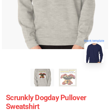
blank template
Scrunkly Dogday Pullover
Sweatshirt