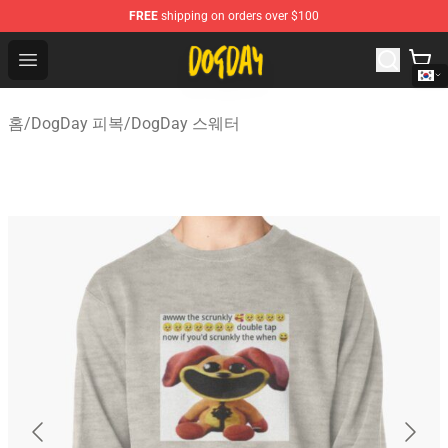
FREE
shipping on orders over $100
DogDay Store - Official DogDay Merchandise Shop
Open menu
홈
/
DogDay 피복
/
DogDay 스웨터