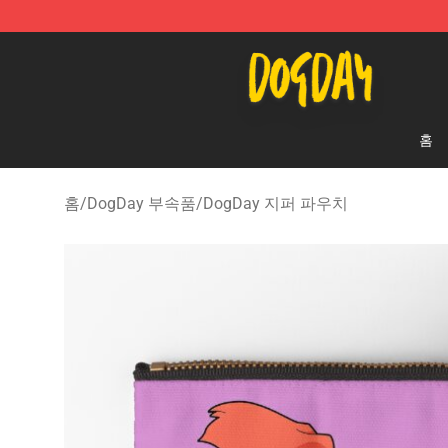
DogDay Store - Official DogDay Merchandise Shop
홈
홈
/
DogDay 부속품
/
DogDay 지퍼 파우치