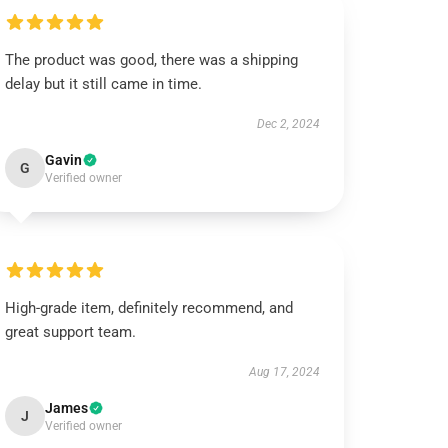
The product was good, there was a shipping
delay but it still came in time.
Dec 2, 2024
Gavin
G
Verified owner
High-grade item, definitely recommend, and
great support team.
Aug 17, 2024
James
J
Verified owner