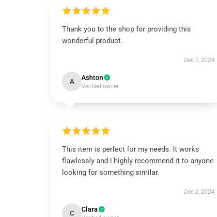
Thank you to the shop for providing this
wonderful product.
Dec 7, 2024
Ashton
A
Verified owner
This item is perfect for my needs. It works
flawlessly and I highly recommend it to anyone
looking for something similar.
Dec 2, 2024
Clara
C