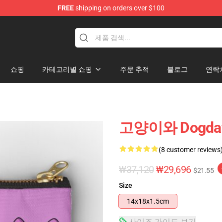
FREE
shipping on orders over $100
쇼핑
카테고리별 쇼핑
주문 추적
블로그
연락
고양이와 Dogd
(8 customer reviews
₩37,120
₩29,696
$21.55
Size
14x18x1.5cm
사이즈 가이드 보기