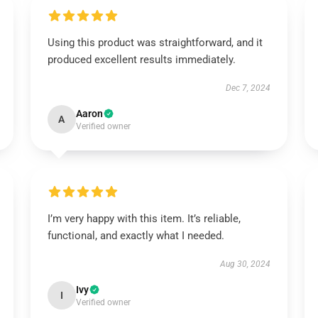
Using this product was straightforward, and it
produced excellent results immediately.
Dec 7, 2024
Aaron
A
Verified owner
I’m very happy with this item. It’s reliable,
functional, and exactly what I needed.
Aug 30, 2024
Ivy
I
Verified owner