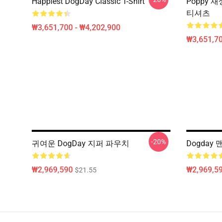
Happiest DogDay Classic T-Shirt
Poppy 
티셔츠
₩3,651,700 - ₩4,202,900
₩3,651,70
-20%
귀여운 DogDay 지퍼 파우치
Dogday
₩2,969,590
₩2,969,5
$21.55
Footer