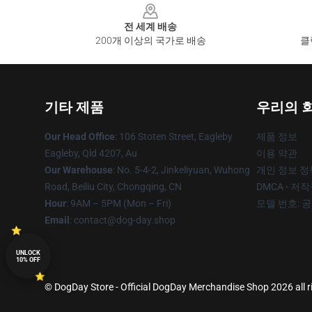
전 세계 배송
200개 이상의 국가로 배송
클
기타 제품
우리의 
Our Head Office
: 106 Stoten Street, Eagleby
제품 정보
Eagleby, Qld 4207, Au
이용 약관
Our Warehouse
: No. 5-4-2, Jinkeliyuan, Wuhong
개인 정보 정
Road, Beiliu City, Chongqing, CN
DMCA - 저
Hour
: 9AM – 5PM (Mon – Fri)
모델 번호: 
Email
: contact@dog-day.shop
UNLOCK
10% OFF
© DogDay Store - Official DogDay Merchandise Shop 2026 all r