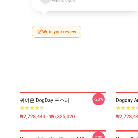
Verified owner
Write your review
-20%
귀여운 DogDay 포스터
Dogday An
₩2,728,440 - ₩6,325,020
₩2,728,44
-20%