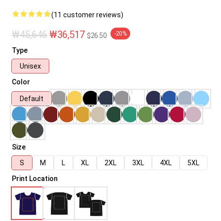
(11 customer reviews)
₩45,646
₩36,517
-20%
$26.50
Type
Unisex
Color
Default
Size
S
M
L
XL
2XL
3XL
4XL
5XL
Print Location