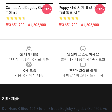
Catnap And Dogday Classic
Poppy 재생 시간 특성: Dogday
-20%
-20%
T-Shirt
그래픽 티셔츠
₩3,651,700 - ₩4,202,900
₩3,651,700 - ₩4,202,900
Footer
전 세계 배송
안심하고 쇼핑하세요
200개 이상의 국가로 배송
클릭에서 배송까지 24/7 보호
국제 보증
100% 안전한 결제
사용 국가에서 제공
페이팔 / 마스터카드 / 비자
기타 제품
Our Head Office
: 106 Stoten Street, Eagleby Eagleby, Qld 4207, Au