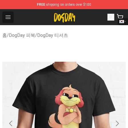
FREE
shipping on orders over $100
DogDay Store - Official DogDay Merchandise Shop
Open menu
홈
/
DogDay 피복
/
DogDay 티셔츠