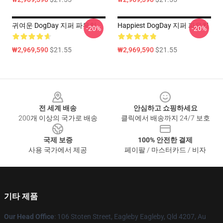
귀여운 DogDay 지퍼 파우치
Happiest DogDay 지퍼 파우치
-20%
-20%
₩2,969,590
$21.55
₩2,969,590
$21.55
Footer
전 세계 배송
안심하고 쇼핑하세요
200개 이상의 국가로 배송
클릭에서 배송까지 24/7 보호
국제 보증
100% 안전한 결제
사용 국가에서 제공
페이팔 / 마스터카드 / 비자
기타 제품
Our Head Office
: 106 Stoten Street, Eagleby Eagleby, Qld 4207, Au