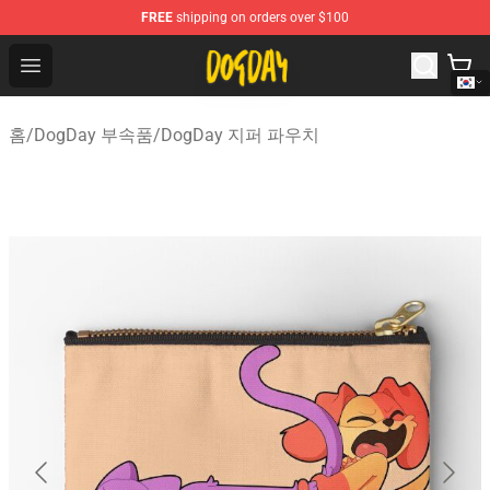
FREE
shipping on orders over $100
DogDay Store - Official DogDay Merchandise Shop
Open menu
홈
/
DogDay 부속품
/
DogDay 지퍼 파우치