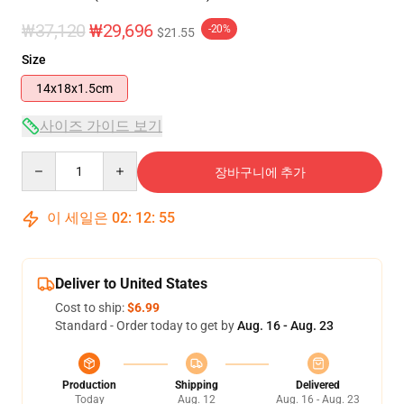
₩37,120
₩29,696
-20%
$21.55
Size
14x18x1.5cm
사이즈 가이드 보기
Quantity
장바구니에 추가
이 세일은
02
:
12
:
54
Deliver to United States
Cost to ship:
$6.99
Standard - Order today to get by
Aug. 16 - Aug. 23
Production
Shipping
Delivered
Today
Aug. 12
Aug. 16 - Aug. 23