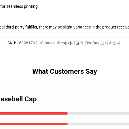
 for seamless printing
al third-party fulfiller, there may be slight variances in the product receiv
SKU
:
163981792-US-baseball-cap
카테고리
:
DogDay 모자 & 모자
,
What Customers Say
Baseball Cap