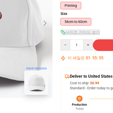
Printing
Size
56cm to 60cm
사이즈 가이드 보기
Quantity
이 세일은
01
:
55
:
54
blank template
Deliver to United States
Cost to ship:
$6.99
Standard - Order today to g
Production
Today