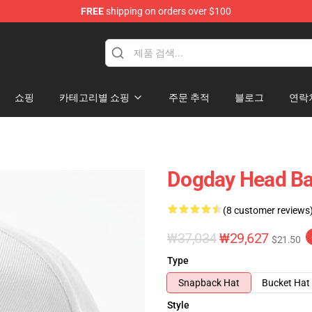
FREE
shipping on orders over $100
쇼핑
카테고리별 쇼핑
주문 추적
블로그
연락
Dogday Head Ba
(8 customer reviews
₩37,034
₩29,627
$21.50
Type
Snapback Hat
Bucket Hat
Style