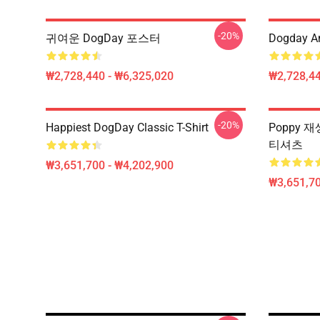
-20%
귀여운 DogDay 포스터
Dogday An
₩2,728,440 - ₩6,325,020
₩2,728,44
-20%
Happiest DogDay Classic T-Shirt
Poppy 
티셔츠
₩3,651,700 - ₩4,202,900
₩3,651,70