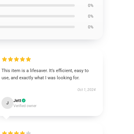
0%
0%
0%
This item is a lifesaver. It’s efficient, easy to
use, and exactly what I was looking for.
Oct 1, 2024
Jett
J
Verified owner