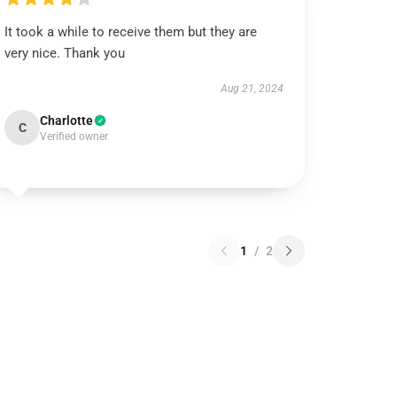
It took a while to receive them but they are
very nice. Thank you
Aug 21, 2024
Charlotte
C
Verified owner
1
/
2