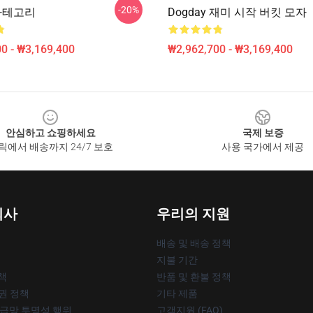
-20%
 카테고리
Dogday 재미 시작 버킷 모자
0 - ₩3,169,400
₩2,962,700 - ₩3,169,400
안심하고 쇼핑하세요
국제 보증
릭에서 배송까지 24/7 보호
사용 국가에서 제공
회사
우리의 지원
배송 및 배송 정책
지불 기간
책
반품 및 환불 정책
작권 정책
기타 제품
공급망 투명성 행위
고객지원 (FAQ)