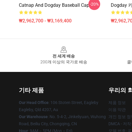
-20%
Catnap And Dogday Baseball Cap
Dogday
₩2,962,700 - ₩3,169,400
₩2,962,70
Footer
전 세계 배송
200개 이상의 국가로 배송
클
기타 제품
우리의 
Our Head Office
: 106 Stoten Street, Eagleby
제품 정보
Eagleby, Qld 4207, Au
이용 약관
Our Warehouse
: No. 5-4-2, Jinkeliyuan, Wuhong
개인 정보 정
Road, Beiliu City, Chongqing, CN
DMCA - 저
Hour
: 9AM – 5PM (Mon – Fri)
모델 번호: 