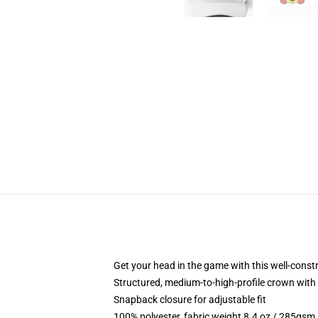
Get your head in the game with this well-const
Structured, medium-to-high-profile crown with c
Snapback closure for adjustable fit
100% polyester, fabric weight 8.4 oz / 285gsm