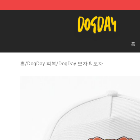
DogDay Store - Official DogDay Merchandise Shop
홈
홈
/
DogDay 피복
/
DogDay 모자 & 모자