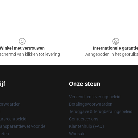
Winkel met vertrouwen
Internationale garanti
chermd van klikken tot levering
Aangeboden in het gebruik
jf
Onze steun
Verzend- en leveringsbeleid
oorwaarden
Betalingsvoorwaarden
d
Teruggave & terugbetalingsbeleid
rsrechtbeleid
Contacteer ons
ransparantiewet voor de
Klantenhulp (FAQ)
keten
Whosale