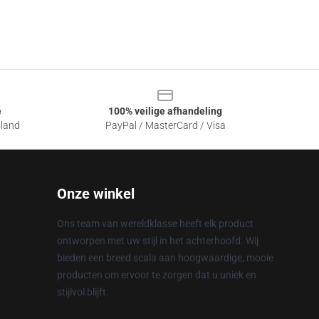
e
100% veilige afhandeling
sland
PayPal / MasterCard / Visa
Onze winkel
Ons team van wereldklasse heeft elk product
ontworpen met uw stijl in het achterhoofd. Wij
bieden een breed scala aan hoogwaardige, mooie
producten om ervoor te zorgen dat u uniek en
stijlvol blijft.