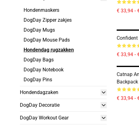
Hondenmaskers
€ 33,94 - 
DogDay Zipper zakjes
DogDay Mugs
Confiden
DogDay Mouse Pads
Hondendag rugzakken
€ 33,94 - 
DogDay Bags
DogDay Notebook
Catnap A
DogDay Pins
Backpack
Hondendagzaken
€ 33,94 - 
DogDay Decoratie
DogDay Workout Gear