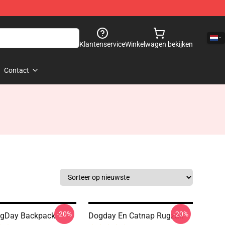
Klantenservice
Winkelwagen bekijken
Contact
-20%
-20%
ogDay Backpack
Dogday En Catnap Rugzak