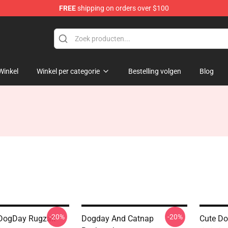
FREE
shipping on orders over $100
Winkel
Winkel per categorie
Bestelling volgen
Blog
n
-20%
-20%
 DogDay Rugzak
Dogday And Catnap
Cute D