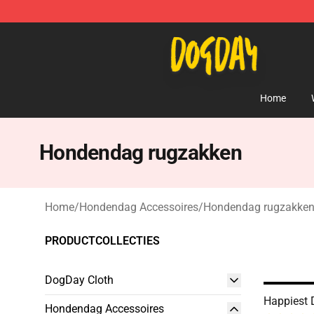
DogDay Store - Official DogDay Merchandise Shop
Home
Hondendag rugzakken
Home
/
Hondendag Accessoires
/
Hondendag rugzakke
PRODUCTCOLLECTIES
DogDay Cloth
Happiest
Hondendag Accessoires