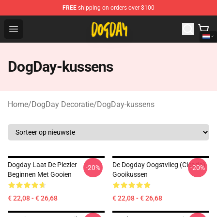
FREE
shipping on orders over $100
DogDay Store - Official DogDay Merchandise Shop
Open menu
DogDay-kussens
Home
/
DogDay Decoratie
/
DogDay-kussens
Dogday Laat De Plezier
De Dogday Oogstvlieg (Cicada)
-20%
-20%
Beginnen Met Gooien
Gooikussen
€ 22,08 - € 26,68
€ 22,08 - € 26,68