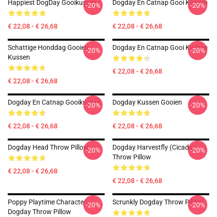
Happiest DogDay Gooikussen
Dogday En Catnap Gooi Kussen
-20%
-20%
€ 22,08 - € 26,68
€ 22,08 - € 26,68
Schattige Honddag Gooien
Dogday En Catnap Gooi Kussen
-20%
-20%
Kussen
€ 22,08 - € 26,68
€ 22,08 - € 26,68
Dogday En Catnap Gooikussen
Dogday Kussen Gooien
-20%
-20%
€ 22,08 - € 26,68
€ 22,08 - € 26,68
Dogday Head Throw Pillow
Dogday Harvestfly (Cicada)
-20%
-20%
Throw Pillow
€ 22,08 - € 26,68
€ 22,08 - € 26,68
Poppy Playtime Character:
Scrunkly Dogday Throw Pillow
-20%
-20%
Dogday Throw Pillow