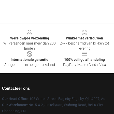
Footer
Wereldwijde verzending
Winkel met vertrouwen
Wij verzenden naar meer dan 200
24/7 beschermd van klikken tot
landen
levering
Internationale garantie
100% veilige afhandeling
Aangeboden in het gebruiksland
PayPal / MasterCard / Visa
Contacteer ons
Our Head Office
: 106 Stoten Street, Eagleby Eagleby, Qld 4207, Au
Our Warehouse
: No. 5-4-2, Jinkeliyuan, Wuhong Road, Beiliu City,
Chongqing, CN