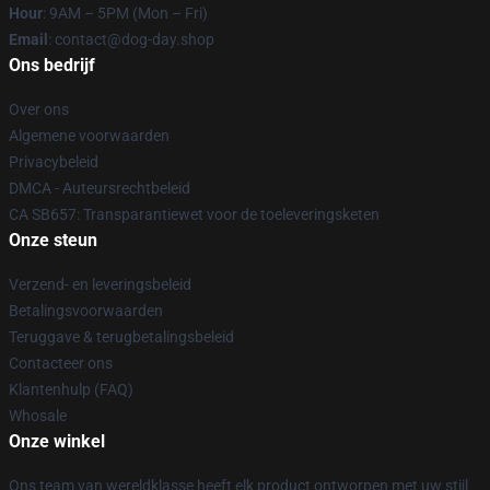
Hour
: 9AM – 5PM (Mon – Fri)
Email
: contact@dog-day.shop
Ons bedrijf
Over ons
Algemene voorwaarden
Privacybeleid
DMCA - Auteursrechtbeleid
CA SB657: Transparantiewet voor de toeleveringsketen
Onze steun
Verzend- en leveringsbeleid
Betalingsvoorwaarden
Teruggave & terugbetalingsbeleid
Contacteer ons
Klantenhulp (FAQ)
Whosale
Onze winkel
Ons team van wereldklasse heeft elk product ontworpen met uw stijl