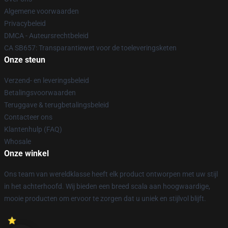
Algemene voorwaarden
Privacybeleid
DMCA - Auteursrechtbeleid
CA SB657: Transparantiewet voor de toeleveringsketen
Onze steun
Verzend- en leveringsbeleid
Betalingsvoorwaarden
Teruggave & terugbetalingsbeleid
Contacteer ons
Klantenhulp (FAQ)
Whosale
Onze winkel
Ons team van wereldklasse heeft elk product ontworpen met uw stijl
in het achterhoofd. Wij bieden een breed scala aan hoogwaardige,
mooie producten om ervoor te zorgen dat u uniek en stijlvol blijft.