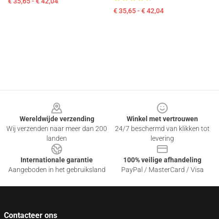
€ 35,65 - € 42,04
€ 35,65 - € 42,04
Footer
Wereldwijde verzending
Winkel met vertrouwen
Wij verzenden naar meer dan 200
24/7 beschermd van klikken tot
landen
levering
Internationale garantie
100% veilige afhandeling
Aangeboden in het gebruiksland
PayPal / MasterCard / Visa
Contacteer ons