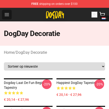
FREE
shipping on orders over $100
DogDay Store - Official DogDay Merchandise Shop
Open menu
DogDay Decoratie
Home
/
DogDay Decoratie
Dogday Laat De Fun Begin
Happiest DogDay Tapestry
-20%
-20%
Tapestry
€ 20,14 - € 27,96
€ 20,14 - € 27,96