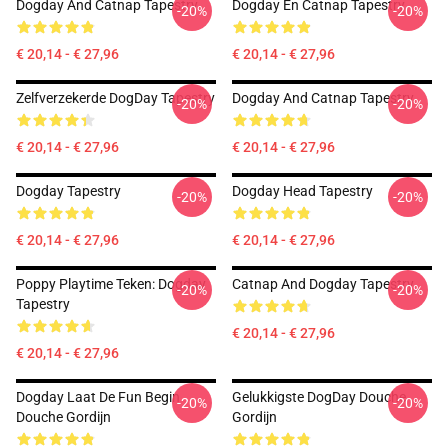
Dogday And Catnap Tapestry
Dogday En Catnap Tapestry
-20%
-20%
€ 20,14 - € 27,96
€ 20,14 - € 27,96
Zelfverzekerde DogDay Tapestry
Dogday And Catnap Tapestry
-20%
-20%
€ 20,14 - € 27,96
€ 20,14 - € 27,96
Dogday Tapestry
Dogday Head Tapestry
-20%
-20%
€ 20,14 - € 27,96
€ 20,14 - € 27,96
Poppy Playtime Teken: Dogday
Catnap And Dogday Tapestry
-20%
-20%
Tapestry
€ 20,14 - € 27,96
€ 20,14 - € 27,96
Dogday Laat De Fun Begin
Gelukkigste DogDay Douche
-20%
-20%
Douche Gordijn
Gordijn