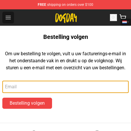
FREE
shipping on orders over $100
DogDay Store - Official DogDay Merchandise Shop
Open menu
Bestelling volgen
Om uw bestelling te volgen, vult u uw facturerings-e-mail in
het onderstaande vak in en drukt u op de volgknop. Wij
sturen u een e-mail met een overzicht van uw bestellingen.
E-mail
Bestelling volgen
Footer