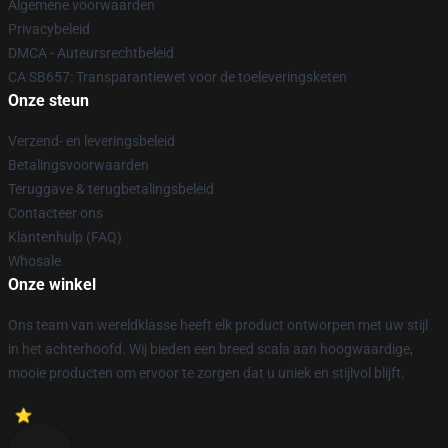
Algemene voorwaarden
Privacybeleid
DMCA - Auteursrechtbeleid
CA SB657: Transparantiewet voor de toeleveringsketen
Onze steun
Verzend- en leveringsbeleid
Betalingsvoorwaarden
Teruggave & terugbetalingsbeleid
Contacteer ons
Klantenhulp (FAQ)
Whosale
Onze winkel
Ons team van wereldklasse heeft elk product ontworpen met uw stijl
in het achterhoofd. Wij bieden een breed scala aan hoogwaardige,
mooie producten om ervoor te zorgen dat u uniek en stijlvol blijft.