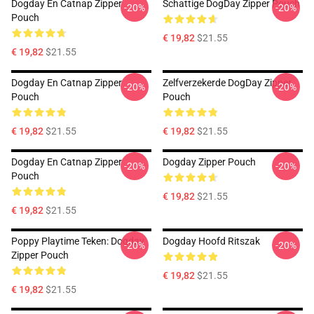
Dogday En Catnap Zipper
Schattige DogDay Zipper Pouch
-20%
-20%
Pouch
€ 19,82
$21.55
€ 19,82
$21.55
Dogday En Catnap Zipper
Zelfverzekerde DogDay Zipper
-20%
-20%
Pouch
Pouch
€ 19,82
$21.55
€ 19,82
$21.55
Dogday En Catnap Zipper
Dogday Zipper Pouch
-20%
-20%
Pouch
€ 19,82
$21.55
€ 19,82
$21.55
Poppy Playtime Teken: Dogday
Dogday Hoofd Ritszak
-20%
-20%
Zipper Pouch
€ 19,82
$21.55
€ 19,82
$21.55