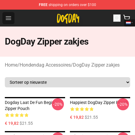
FREE
shipping on orders over $100
DogDay Store - Official DogDay Merchandise Shop
Open menu
DogDay Zipper zakjes
Home
/
Hondendag Accessoires
/
DogDay Zipper zakjes
Dogday Laat De Fun Begin
Happiest DogDay Zipper Pouch
-20%
-20%
Zipper Pouch
€ 19,82
$21.55
€ 19,82
$21.55