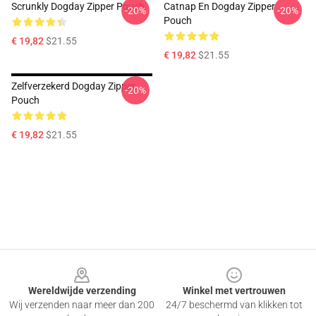
Scrunkly Dogday Zipper Pouch
Catnap En Dogday Zipper
-20%
-20%
Pouch
€ 19,82
$21.55
€ 19,82
$21.55
Zelfverzekerd Dogday Zipper
-20%
Pouch
€ 19,82
$21.55
Footer
Wereldwijde verzending
Winkel met vertrouwen
Wij verzenden naar meer dan 200
24/7 beschermd van klikken tot