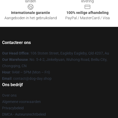
landen
levering
Internationale garantie
100% veilige afhandeling
Aangeboden in het gebruiksland
PayPal / MasterCard / Visa
Contacteer ons
Our Head Office
: 106 Stoten Street, Eagleby Eagleby, Qld 4207, Au
Our Warehouse
: No. 5-4-2, Jinkeliyuan, Wuhong Road, Beiliu City,
Chongqing, CN
Hour
: 9AM – 5PM (Mon – Fri)
Email
: contact@dog-day.shop
Ons bedrijf
Over ons
Algemene voorwaarden
Privacybeleid
DMCA - Auteursrechtbeleid