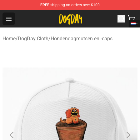
FREE
shipping on orders over $100
DogDay Store - Official DogDay Merchandise Shop
Open menu
Home
/
DogDay Cloth
/
Hondendagmutsen en -caps