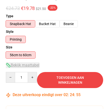
€24.73
€19.78
-20%
$21.50
Type
Snapback Hat
Bucket Hat
Beanie
Style
Printing
Size
56cm to 60cm
Bekijk maattabel
Quantity
TOEVOEGEN AAN
WINKELWAGEN
Deze uitverkoop eindigt over
02
:
24
:
54