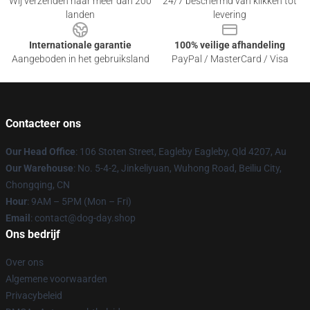
Wij verzenden naar meer dan 200
24/7 beschermd van klikken tot
landen
levering
Internationale garantie
100% veilige afhandeling
Aangeboden in het gebruiksland
PayPal / MasterCard / Visa
Contacteer ons
Our Head Office
: 106 Stoten Street, Eagleby Eagleby, Qld 4207, Au
Our Warehouse
: No. 5-4-2, Jinkeliyuan, Wuhong Road, Beiliu City,
Chongqing, CN
Hour
: 9AM – 5PM (Mon – Fri)
Email
: contact@dog-day.shop
Ons bedrijf
Over ons
Algemene voorwaarden
Privacybeleid