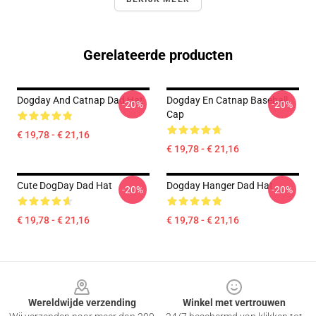
Gerelateerde producten
Dogday And Catnap Dad Hat
Dogday En Catnap Baseball
-20%
-20%
Cap
€ 19,78 - € 21,16
€ 19,78 - € 21,16
Cute DogDay Dad Hat
Dogday Hanger Dad Hat
-20%
-20%
€ 19,78 - € 21,16
€ 19,78 - € 21,16
Footer
Wereldwijde verzending
Winkel met vertrouwen