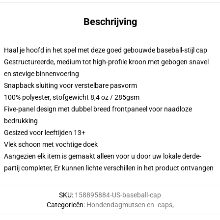
Beschrijving
Haal je hoofd in het spel met deze goed gebouwde baseball-stijl cap
Gestructureerde, medium tot high-profile kroon met gebogen snavel
en stevige binnenvoering
Snapback sluiting voor verstelbare pasvorm
100% polyester, stofgewicht 8,4 oz / 285gsm
Five-panel design met dubbel breed frontpaneel voor naadloze
bedrukking
Gesized voor leeftijden 13+
Vlek schoon met vochtige doek
Aangezien elk item is gemaakt alleen voor u door uw lokale derde-
partij completer, Er kunnen lichte verschillen in het product ontvangen
SKU
:
158895884-US-baseball-cap
Categorieën
:
Hondendagmutsen en -caps
,