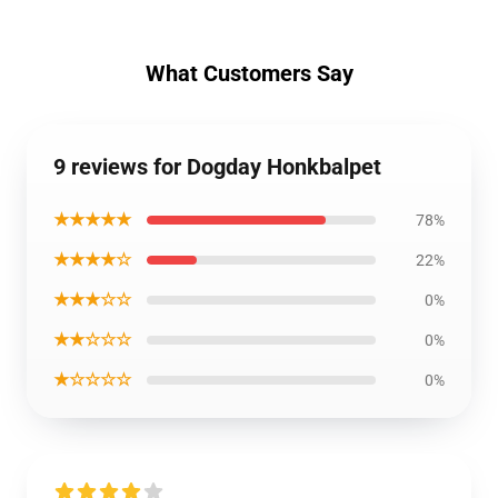
What Customers Say
9 reviews for Dogday Honkbalpet
★★★★★
78%
★★★★☆
22%
★★★☆☆
0%
★★☆☆☆
0%
★☆☆☆☆
0%