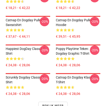
€ 18,21 - € 42,22
€ 18,21 - € 42,22
Catnap En Dogday Pullover
Catnap En Dogday Pullover
-20%
-20%
Sweatshirt
Hoodie
€ 37,67 - € 44,11
€ 39,51 - € 45,95
Happiest DogDay Classic T-
Poppy Playtime Teken:
-20%
-20%
Shirt
Dogday Graphic T-Shirt
€ 24,38 - € 28,06
€ 24,38 - € 28,06
Scrunkly Dogday Classic T-
Catnap En Dogday Klassieke
-20%
-20%
Shirt
T-Shirt
€ 24,38 - € 28,06
€ 24,38 - € 28,06
BEKIJK MEER