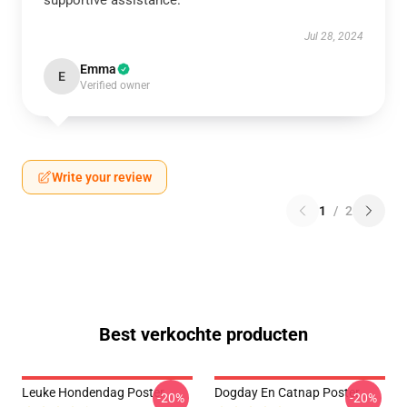
supportive assistance.
Jul 28, 2024
Emma
E
Verified owner
Write your review
1
/
2
Best verkochte producten
Leuke Hondendag Poster
Dogday En Catnap Poster
-20%
-20%