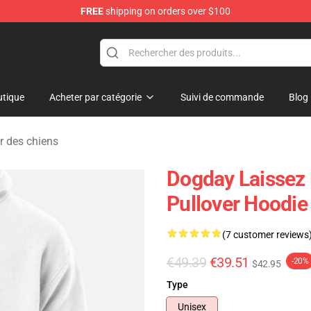
FREE
shipping on orders over $100
tique
Acheter par catégorie
Suivi de commande
Blog
r des chiens
Dogday Laissez
Pullover Hoodie
(7 customer reviews
€49.39
€39.51
-20%
$42.95
Type
Unisex