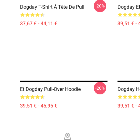
-20%
Dogday T-Shirt À Tête De Pull
Dogday Et
37,67 € - 44,11 €
39,51 € - 
-20%
Et Dogday Pull-Over Hoodie
Dogday He
39,51 € - 45,95 €
39,51 € - 
Footer