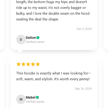
length, the bottom hugs my hips and doesn’t
ride up to my waist, it’s not overly baggie or
bulky, and I love the double seam on the hood
sealing the deal the shape.
Dec 3, 2024
Dalton
D
Verified owner
This hoodie is exactly what I was looking for—
soft, warm, and stylish. It’s worth every penny!
Sep 16, 2024
Mabel
M
Verified owner