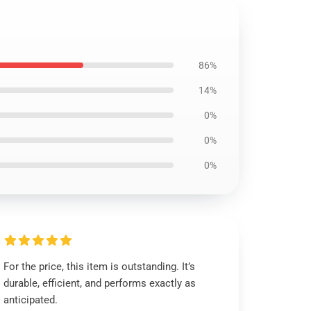
86%
14%
0%
0%
0%
For the price, this item is outstanding. It’s
durable, efficient, and performs exactly as
anticipated.