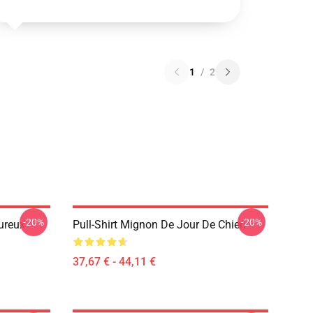
1
/
2
-20%
-20%
ureux
Pull-Shirt Mignon De Jour De Chien
37,67 € - 44,11 €