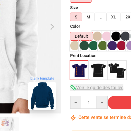
Size
S
M
L
XL
2X
Color
Default
Print Location
blank template
Voir le guide des tailles
Quantity
Cette vente se termine 