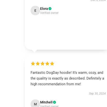
Dec 6, 2024
Elora
E
Verified owner
Fantastic DogDay hoodie! It’s warm, cozy, and
the quality is exactly as described. Definitely a
high recommendation from me!
Sep 30, 2024
Mitchell
M
Verified owner