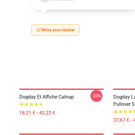
Write your review
-20%
Dogday Et Affiche Catnap
Dogday La
Pullover S
18,21 € - 42,22 €
37,67 € - 