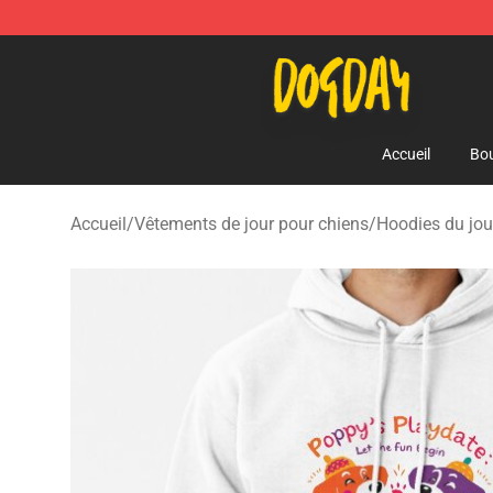
DogDay Store - Official DogDay Merchandise Shop
Accueil
Bou
Accueil
/
Vêtements de jour pour chiens
/
Hoodies du jou