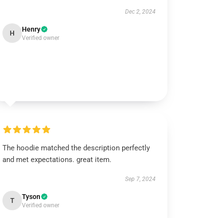
Dec 2, 2024
Henry
H
Verified owner
The hoodie matched the description perfectly
and met expectations. great item.
Sep 7, 2024
Tyson
T
Verified owner