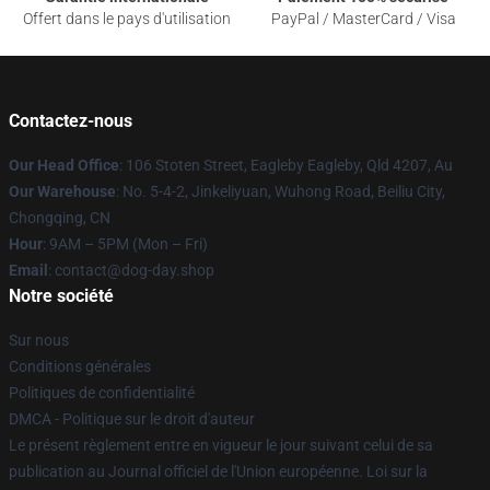
Offert dans le pays d'utilisation
PayPal / MasterCard / Visa
Contactez-nous
Our Head Office
: 106 Stoten Street, Eagleby Eagleby, Qld 4207, Au
Our Warehouse
: No. 5-4-2, Jinkeliyuan, Wuhong Road, Beiliu City,
Chongqing, CN
Hour
: 9AM – 5PM (Mon – Fri)
Email
: contact@dog-day.shop
Notre société
Sur nous
Conditions générales
Politiques de confidentialité
DMCA - Politique sur le droit d'auteur
Le présent règlement entre en vigueur le jour suivant celui de sa
publication au Journal officiel de l'Union européenne. Loi sur la