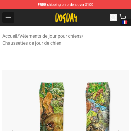
FREE
shipping on orders over $100
DogDay Store - Official DogDay Merchandise Shop
Open menu
Accueil
/
Vêtements de jour pour chiens
/
Chaussettes de jour de chien