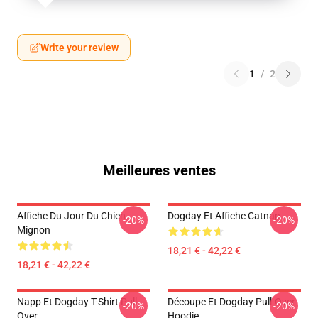
Write your review
1
/
2
Meilleures ventes
Affiche Du Jour Du Chien
Dogday Et Affiche Catnap
-20%
-20%
Mignon
18,21 € - 42,22 €
18,21 € - 42,22 €
Napp Et Dogday T-Shirt Pull-
Découpe Et Dogday Pull-Over
-20%
-20%
Over
Hoodie