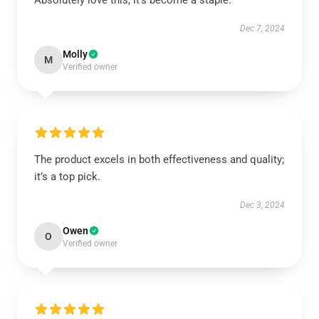
Absolutely love this, it's become a staple.
Dec 7, 2024
Molly
M
Verified owner
The product excels in both effectiveness and quality;
it’s a top pick.
Dec 3, 2024
Owen
O
Verified owner