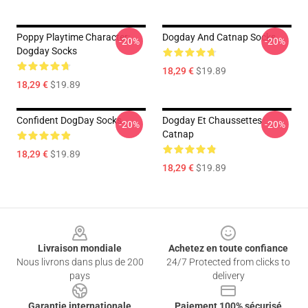
Poppy Playtime Character:
Dogday And Catnap Socks
-20%
-20%
Dogday Socks
18,29 €
$19.89
18,29 €
$19.89
Confident DogDay Socks
Dogday Et Chaussettes
-20%
-20%
Catnap
18,29 €
$19.89
18,29 €
$19.89
Footer
Livraison mondiale
Achetez en toute confiance
Nous livrons dans plus de 200
24/7 Protected from clicks to
pays
delivery
Garantie internationale
Paiement 100% sécurisé