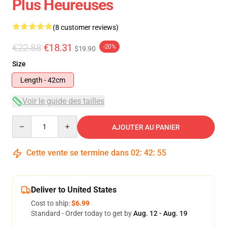
Plus Heureuses
(8 customer reviews)
€22.88
€18.31
-20%
$19.90
Size
Length - 42cm
Voir le guide des tailles
Quantity
AJOUTER AU PANIER
Cette vente se termine dans
02
:
42
:
54
Deliver to United States
Cost to ship:
$6.99
Standard - Order today to get by
Aug. 12 - Aug. 19