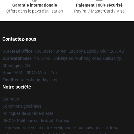
Garantie internationale
Paiement 100% sécurisé
Offert dans le pays d'utilisation
PayPal / MasterCard / Visa
Contactez-nous
Our Head Office
: 106 Stoten Street, Eagleby Eagleby, Qld 4207, Au
Our Warehouse
: No. 5-4-2, Jinkeliyuan, Wuhong Road, Beiliu City,
Chongqing, CN
Hour
: 9AM – 5PM (Mon – Fri)
Email
: contact@dog-day.shop
Notre société
Sur nous
Conditions générales
Politiques de confidentialité
DMCA - Politique sur le droit d'auteur
Le présent règlement entre en vigueur le jour suivant celui de sa