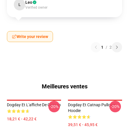
Leo
L
Verified owner
Write your review
1
/
2
Meilleures ventes
Dogday Et L'affiche De Catnap
Dogday Et Catnap Pullover
-20%
-20%
Hoodie
18,21 € - 42,22 €
39,51 € - 45,95 €