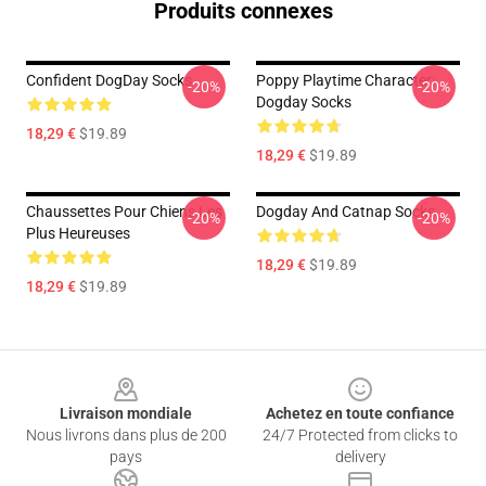
Produits connexes
Confident DogDay Socks
Poppy Playtime Character:
-20%
-20%
Dogday Socks
18,29 €
$19.89
18,29 €
$19.89
Chaussettes Pour Chiens Les
Dogday And Catnap Socks
-20%
-20%
Plus Heureuses
18,29 €
$19.89
18,29 €
$19.89
Footer
Livraison mondiale
Achetez en toute confiance
Nous livrons dans plus de 200
24/7 Protected from clicks to
pays
delivery