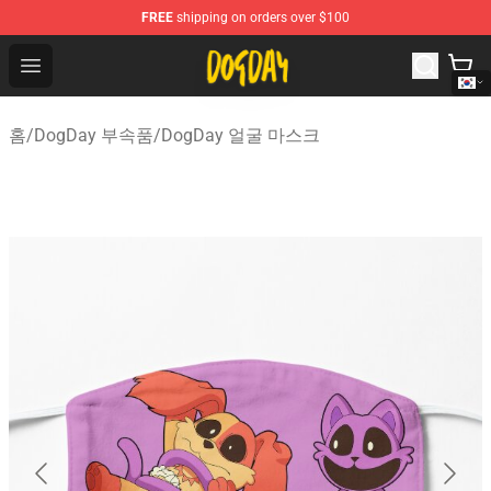
FREE
shipping on orders over $100
DogDay Store - Official DogDay Merchandise Shop
Open menu
홈
/
DogDay 부속품
/
DogDay 얼굴 마스크