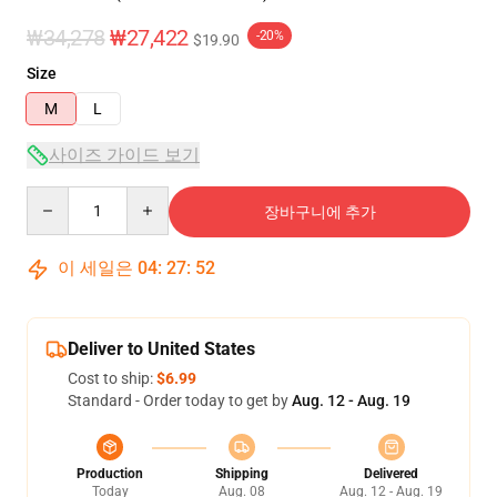
₩34,278
₩27,422
-20%
$19.90
Size
M
L
사이즈 가이드 보기
Quantity
장바구니에 추가
이 세일은
04
:
27
:
52
Deliver to United States
Cost to ship:
$6.99
Standard - Order today to get by
Aug. 12 - Aug. 19
Production
Shipping
Delivered
Today
Aug. 08
Aug. 12 - Aug. 19