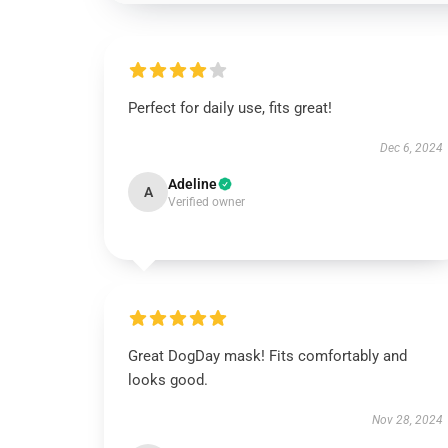
Perfect for daily use, fits great!
Dec 6, 2024
Adeline
A
Verified owner
Great DogDay mask! Fits comfortably and
looks good.
Nov 28, 2024