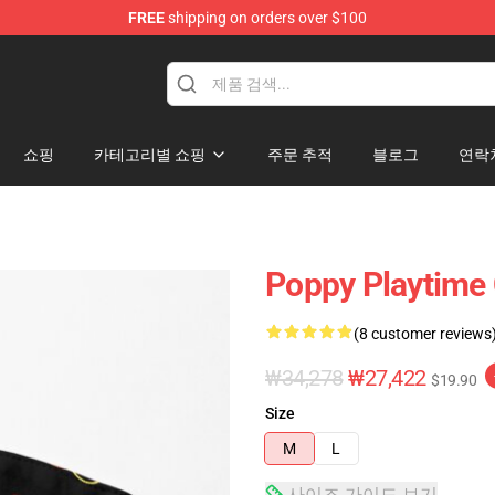
FREE
shipping on orders over $100
쇼핑
카테고리별 쇼핑
주문 추적
블로그
연락
Poppy Playtime 
(8 customer reviews
₩34,278
₩27,422
$19.90
Size
M
L
사이즈 가이드 보기