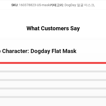
SKU
:
160378823-US-mask
카테고리
:
DogDay 얼굴 마스크
,
What Customers Say
e Character: Dogday Flat Mask