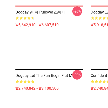
-20%
Dogday 맨 위 Pullover 스웨터
Dogday 
₩5,642,910 - ₩6,607,510
₩5,918,51
-20%
Dogday Let The Fun Begin Flat Mask
Confident
₩2,740,842 - ₩3,100,500
₩2,740,84
Footer