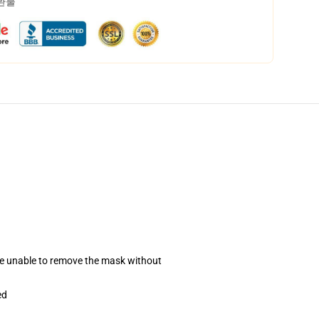
 환불
se unable to remove the mask without
ed