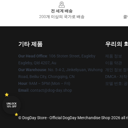
전 세계 배송
200개 이상의 국가로 배송
클
기타 제품
우리의 
Our Head Office
: 106 Stoten Street, Eagleby
제품 정보
Eagleby, Qld 4207, Au
이용 약관
Our Warehouse
: No. 5-4-2, Jinkeliyuan, Wuhong
개인 정보 정
Road, Beiliu City, Chongqing, CN
DMCA - 저
Hour
: 9AM – 5PM (Mon – Fri)
모델 번호: 
Email
: contact@dog-day.shop
UNLOCK
10% OFF
© DogDay Store - Official DogDay Merchandise Shop 2026 all r