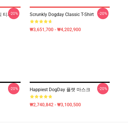
-20%
-20%
래식 티셔츠
Scrunkly Dogday Classic T-Shirt
₩3,651,700 - ₩4,202,900
-20%
-20%
Happiest DogDay 플랫 마스크
₩2,740,842 - ₩3,100,500