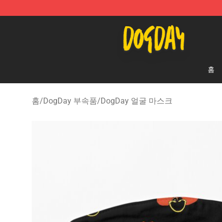
DogDay Store - Official DogDay Merchandise Shop
홈
홈
/
DogDay 부속품
/
DogDay 얼굴 마스크