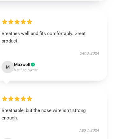
Breathes well and fits comfortably. Great
product!
Dec 3, 2024
Maxwell
M
Verified owner
Breathable, but the nose wire isn’t strong
enough.
Aug 7, 2024