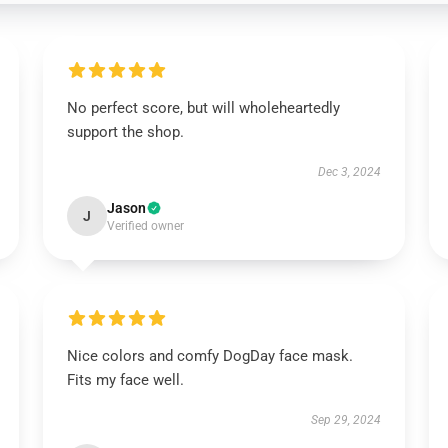
No perfect score, but will wholeheartedly
support the shop.
Dec 3, 2024
Jason
J
Verified owner
Nice colors and comfy DogDay face mask.
Fits my face well.
Sep 29, 2024