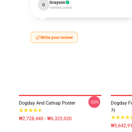
Grayson
G
Verified owner
Write your review
-20%
Dogday And Catnap Poster
Dogday F
자
₩2,728,440 - ₩6,325,020
₩5,642,91