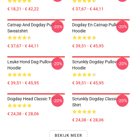
€ 18,21 - € 42,22
€ 37,67 - € 44,11
Catnap And Dogday Pullover
Dogday En Catnap Pullover
-20%
-20%
Sweatshirt
Hoodie
€ 37,67 - € 44,11
€ 39,51 - € 45,95
Leuke Hond Dag Pullover
Scrunkly Dogday Pullover
-20%
-20%
Hoodie
Hoodie
€ 39,51 - € 45,95
€ 39,51 - € 45,95
Dogday Head Classic T-Shirt
Scrunkly Dogday Classic T-
-20%
-20%
Shirt
€ 24,38 - € 28,06
€ 24,38 - € 28,06
BEKIJK MEER