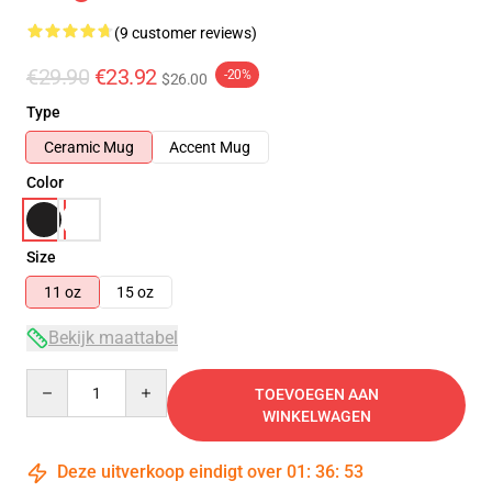
(9 customer reviews)
€29.90
€23.92
-20%
$26.00
Type
Ceramic Mug
Accent Mug
Color
Size
11 oz
15 oz
Bekijk maattabel
Quantity
TOEVOEGEN AAN
WINKELWAGEN
Deze uitverkoop eindigt over
01
:
36
:
52