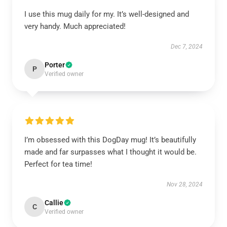
I use this mug daily for my. It’s well-designed and
very handy. Much appreciated!
Dec 7, 2024
Porter
P
Verified owner
I’m obsessed with this DogDay mug! It’s beautifully
made and far surpasses what I thought it would be.
Perfect for tea time!
Nov 28, 2024
Callie
C
Verified owner