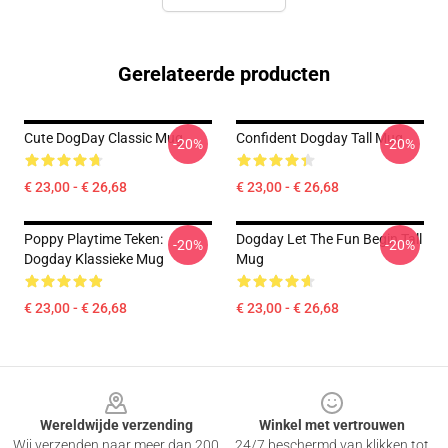
Gerelateerde producten
Cute DogDay Classic Mug
Confident Dogday Tall Mug
-20%
-20%
€ 23,00 - € 26,68
€ 23,00 - € 26,68
Poppy Playtime Teken:
Dogday Let The Fun Begin Tall
-20%
-20%
Dogday Klassieke Mug
Mug
€ 23,00 - € 26,68
€ 23,00 - € 26,68
Footer
Wereldwijde verzending
Winkel met vertrouwen
Wij verzenden naar meer dan 200
24/7 beschermd van klikken tot