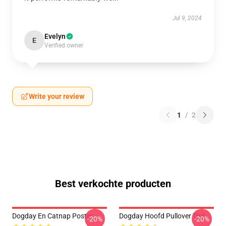
Jul 9, 2024
Evelyn
E
Verified owner
Write your review
1
/
2
Best verkochte producten
Dogday En Catnap Poster
Dogday Hoofd Pullover Trui
-20%
-20%