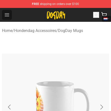
FREE
shipping on orders over $100
DogDay Store - Official DogDay Merchandise Shop
Open menu
Home
/
Hondendag Accessoires
/
DogDay Mugs