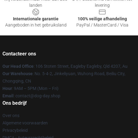
landen
levering
Internationale garantie
100% veilige afhandeling
Aangeboden in het gebruiksland
PayPal / MasterCard / Visa
Contacteer ons
Our Head Office
: 106 Stoten Street, Eagleby Eagleby, Qld 4207, Au
Our Warehouse
: No. 5-4-2, Jinkeliyuan, Wuhong Road, Beiliu City,
Chongqing, CN
Hour
: 9AM – 5PM (Mon – Fri)
Email
: contact@dog-day.shop
Ons bedrijf
Over ons
Algemene voorwaarden
Privacybeleid
DMCA - Auteursrechtbeleid