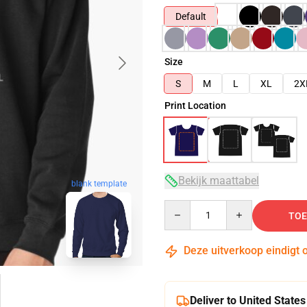
Default
Size
S
M
L
XL
2X
Print Location
Bekijk maattabel
blank template
Quantity
TOE
Deze uitverkoop eindigt 
Deliver to United States