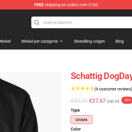
FREE
shipping on orders over $100
Winkel
Winkel per categorie
Bestelling volgen
Blog
Schattig DogDay
(9 customer reviews
€47.09
€37.67
-20%
$40.95
Type
Unisex
Color