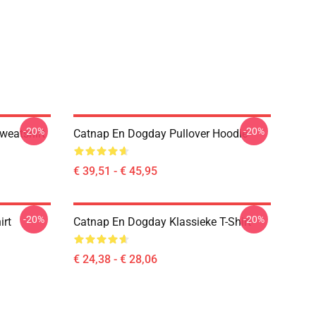
-20%
-20%
weatshirt
Catnap En Dogday Pullover Hoodie
€ 39,51 - € 45,95
-20%
-20%
irt
Catnap En Dogday Klassieke T-Shirt
€ 24,38 - € 28,06