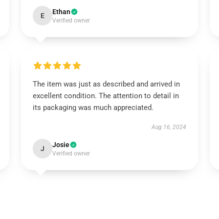
Ethan
E
Verified owner
The item was just as described and arrived in
excellent condition. The attention to detail in
its packaging was much appreciated.
Aug 16, 2024
Josie
J
Verified owner