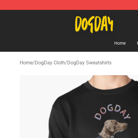
DogDay Store - Official DogDay Merchandise Shop
Home
Home
/
DogDay Cloth
/
DogDay Sweatshirts