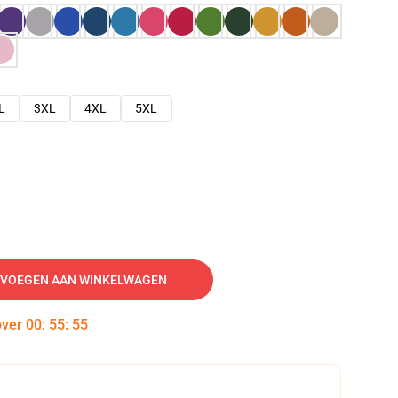
L
3XL
4XL
5XL
VOEGEN AAN WINKELWAGEN
over
00
:
55
:
54