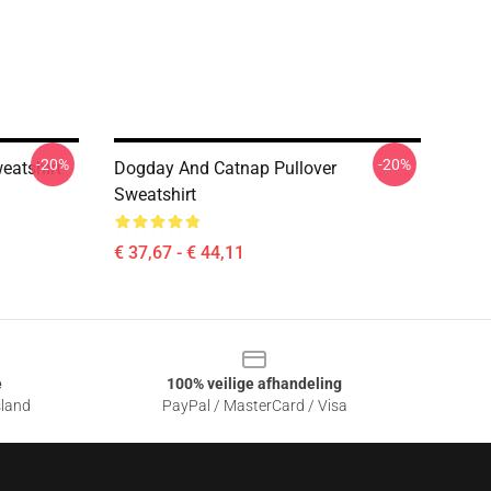
-20%
-20%
eatshirt
Dogday And Catnap Pullover
Sweatshirt
€ 37,67 - € 44,11
e
100% veilige afhandeling
sland
PayPal / MasterCard / Visa