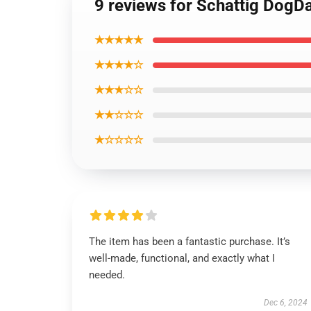
9 reviews for Schattig DogDa
★★★★★
★★★★☆
★★★☆☆
★★☆☆☆
★☆☆☆☆
The item has been a fantastic purchase. It’s
well-made, functional, and exactly what I
needed.
Dec 6, 2024