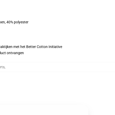
oen, 40% polyester
ktijken met het Better Cotton Initiative
roduct ontvangen
rts
,