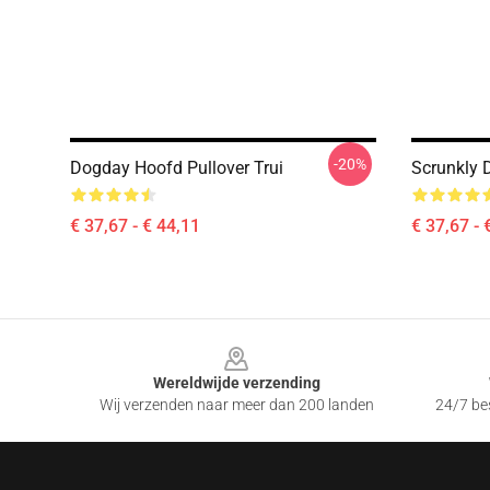
-20%
Dogday Hoofd Pullover Trui
Scrunkly 
€ 37,67 - € 44,11
€ 37,67 - 
Footer
Wereldwijde verzending
Wij verzenden naar meer dan 200 landen
24/7 bes