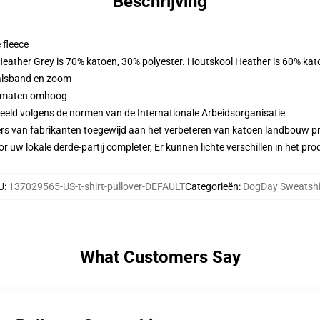
Beschrijving
 fleece
 Heather Grey is 70% katoen, 30% polyester. Houtskool Heather is 60% kat
alsband en zoom
 2 maten omhoog
eeld volgens de normen van de Internationale Arbeidsorganisatie
ers van fabrikanten toegewijd aan het verbeteren van katoen landbouw pra
r uw lokale derde-partij completer, Er kunnen lichte verschillen in het p
U
:
137029565-US-t-shirt-pullover-DEFAULT
Categorieën
:
DogDay Sweatshi
What Customers Say