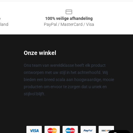
e
100% veilige afhandeling
sland
PayPal / MasterCard / Visa
Onze winkel
Ons team van wereldklasse heeft elk product
ontworpen met uw stijl in het achterhoofd. Wij
bieden een breed scala aan hoogwaardige, mooie
producten om ervoor te zorgen dat u uniek en
stijlvol blijft.