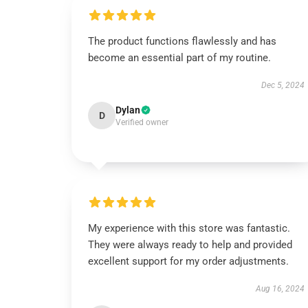
The product functions flawlessly and has
become an essential part of my routine.
Dec 5, 2024
Dylan
D
Verified owner
My experience with this store was fantastic.
They were always ready to help and provided
excellent support for my order adjustments.
Aug 16, 2024