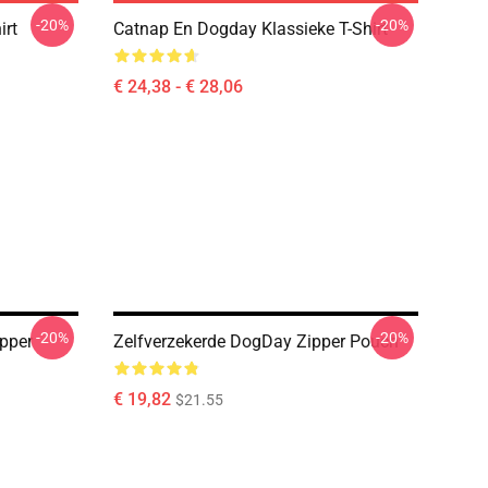
-20%
-20%
irt
Catnap En Dogday Klassieke T-Shirt
€ 24,38 - € 28,06
-20%
-20%
pper
Zelfverzekerde DogDay Zipper Pouch
€ 19,82
$21.55