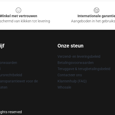
Winkel met vertrouwen
Internationale garanti
chermd van klikken tot levering
Aangeboden in het gebruik
jf
Onze steun
Verzend- en leveringsbeleid
oorwaarden
Betalingsvoorwaarden
d
Teruggave & terugbetalingsbeleid
rsrechtbeleid
Contacteer ons
ransparantiewet voor de
Klantenhulp (FAQ)
keten
Whosale
ights reserved