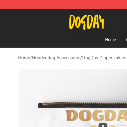
DogDay Store - Official DogDay Merchandise Shop
Home
Home
/
Hondendag Accessoires
/
DogDay Zipper zakjes