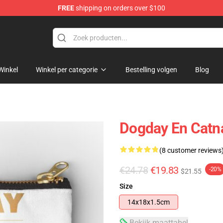
FREE
shipping on orders over $100
Winkel
Winkel per categorie
Bestelling volgen
Blog
Dogday En Catn
(8 customer reviews
€24.78
€19.83
-20%
$21.55
Size
14x18x1.5cm
Bekijk maattabel