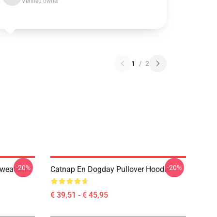
Verified owner
1
/
2
-20%
-20%
weatshirt
Catnap En Dogday Pullover Hoodie
€ 39,51 - € 45,95