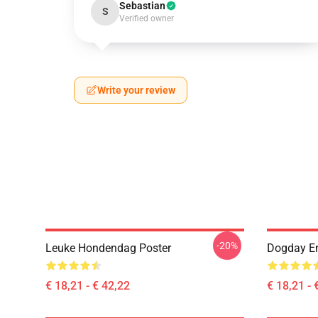
Sebastian
S
Verified owner
Write your review
-20%
Leuke Hondendag Poster
Dogday En
€ 18,21 - € 42,22
€ 18,21 - 