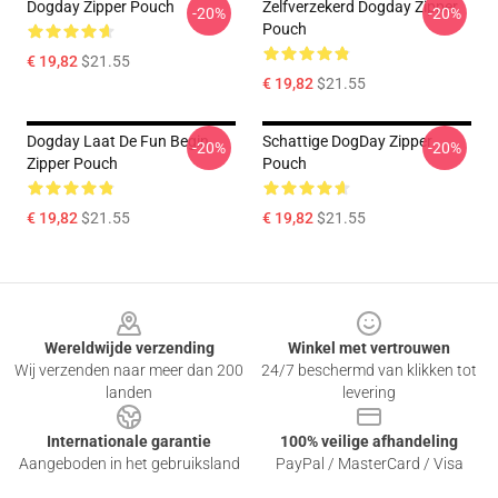
Dogday Zipper Pouch
Zelfverzekerd Dogday Zipper
-20%
-20%
Pouch
€ 19,82
$21.55
€ 19,82
$21.55
Dogday Laat De Fun Begin
Schattige DogDay Zipper
-20%
-20%
Zipper Pouch
Pouch
€ 19,82
$21.55
€ 19,82
$21.55
Footer
Wereldwijde verzending
Winkel met vertrouwen
Wij verzenden naar meer dan 200
24/7 beschermd van klikken tot
landen
levering
Internationale garantie
100% veilige afhandeling
Aangeboden in het gebruiksland
PayPal / MasterCard / Visa