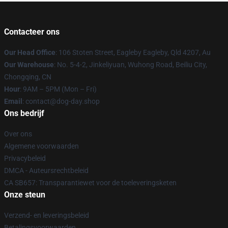
Contacteer ons
Our Head Office
: 106 Stoten Street, Eagleby Eagleby, Qld 4207, Au
Our Warehouse
: No. 5-4-2, Jinkeliyuan, Wuhong Road, Beiliu City,
Chongqing, CN
Hour
: 9AM – 5PM (Mon – Fri)
Email
: contact@dog-day.shop
Ons bedrijf
Over ons
Algemene voorwaarden
Privacybeleid
DMCA - Auteursrechtbeleid
CA SB657: Transparantiewet voor de toeleveringsketen
Onze steun
Verzend- en leveringsbeleid
Betalingsvoorwaarden