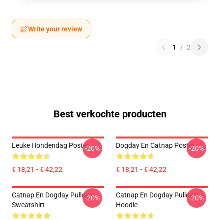
Write your review
1
/
2
Best verkochte producten
Leuke Hondendag Poster
Dogday En Catnap Poster
-20%
-20%
€ 18,21 - € 42,22
€ 18,21 - € 42,22
Catnap En Dogday Pullover
Catnap En Dogday Pullover
-20%
-20%
Sweatshirt
Hoodie