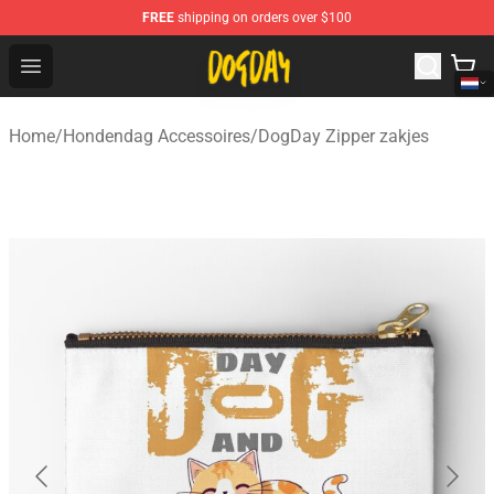
FREE
shipping on orders over $100
DogDay Store - Official DogDay Merchandise Shop
Open menu
Home
/
Hondendag Accessoires
/
DogDay Zipper zakjes