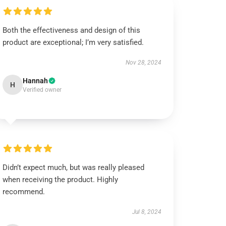
Both the effectiveness and design of this
product are exceptional; I’m very satisfied.
Nov 28, 2024
Hannah
H
Verified owner
Didn’t expect much, but was really pleased
when receiving the product. Highly
recommend.
Jul 8, 2024