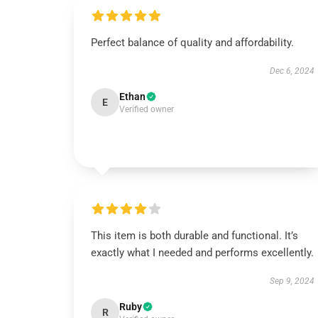
Perfect balance of quality and affordability.
Dec 6, 2024
Ethan
E
Verified owner
This item is both durable and functional. It’s
exactly what I needed and performs excellently.
Sep 9, 2024
Ruby
R