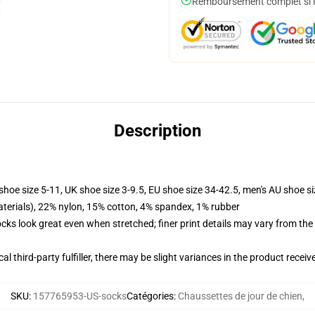
Remboursement complet si le
Description
shoe size 5-11, UK shoe size 3-9.5, EU shoe size 34-42.5, men's AU shoe s
terials), 22% nylon, 15% cotton, 4% spandex, 1% rubber
socks look great even when stretched; finer print details may vary from th
al third-party fulfiller, there may be slight variances in the product receiv
SKU
:
157765953-US-socks
Catégories
:
Chaussettes de jour de chien
,