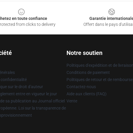
hetez en toute confiance
Garantie international
otected from clicks to delivery
Offert dans le pays d'utilisa
ciété
Notre soutien
Politiques d'expédition et de livraiso
énérales
Conditions de paiement
 confidentialité
Politiques de retour et de rembours
que sur le droit d'auteur
Contactez-nous
glement entre en vigueur le jour
Aide aux clients (FAQ)
 de sa publication au Journal officiel
Vente
uropéenne. Loi sur la transparence de
approvisionnement