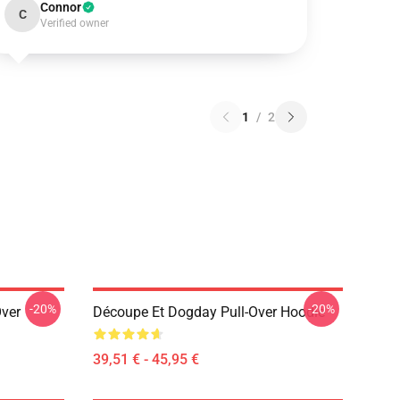
Connor
C
Verified owner
1
/
2
-20%
-20%
Over
Découpe Et Dogday Pull-Over Hoodie
39,51 € - 45,95 €