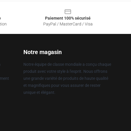
e
Paiement 100% sécurisé
tion
PayPal / MasterCard / Visa
Notre magasin
n
Notre équipe de classe mondiale a conçu chaque
produit avec votre style à l'esprit. Nous offrons
ement
une grande variété de produits de haute qualité
et magnifiques pour vous assurer de rester
unique et élégant.