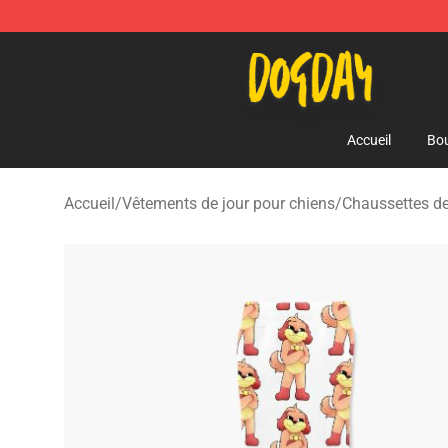
DogDay Store - Official DogDay Merchandise Shop
Accueil
Bou
Accueil
/
Vêtements de jour pour chiens
/
Chaussettes de