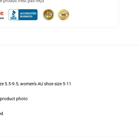
 produit n'est pas reçu
ize 5.5-9.5, women's AU shoe size 5-11
e product photo
ed