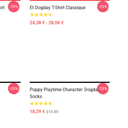
-20%
-20%
irt
Et Dogday T-Shirt Classique
24,38 € - 28,06 €
-20%
-20%
Poppy Playtime Character: Dogday
Socks
18,29 €
$19.89