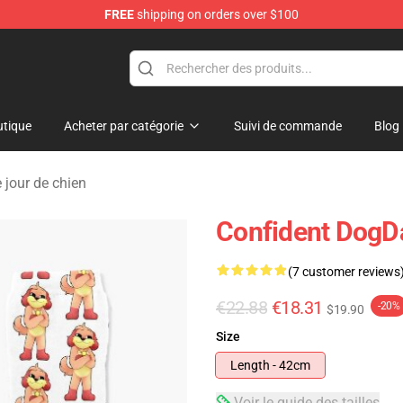
FREE
shipping on orders over $100
tique
Acheter par catégorie
Suivi de commande
Blog
 jour de chien
Confident DogD
(7 customer reviews
€22.88
€18.31
-20%
$19.90
Size
Length - 42cm
Voir le guide des tailles