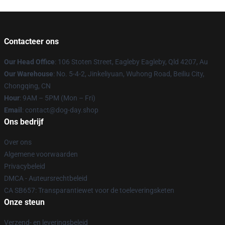
Contacteer ons
Our Head Office
: 106 Stoten Street, Eagleby Eagleby, Qld 4207, Au
Our Warehouse
: No. 5-4-2, Jinkeliyuan, Wuhong Road, Beiliu City,
Chongqing, CN
Hour
: 9AM – 5PM (Mon – Fri)
Email
: contact@dog-day.shop
Ons bedrijf
Over ons
Algemene voorwaarden
Privacybeleid
DMCA - Auteursrechtbeleid
CA SB657: Transparantiewet voor de toeleveringsketen
Onze steun
Verzend- en leveringsbeleid