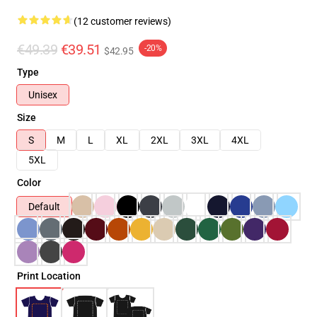
(12 customer reviews)
€49.39
€39.51
-20%
$42.95
Type
Unisex
Size
S
M
L
XL
2XL
3XL
4XL
5XL
Color
Default
Print Location