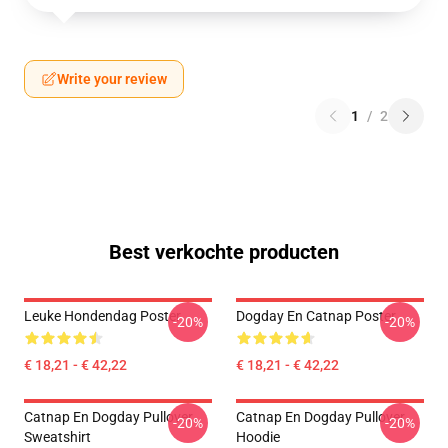
Write your review
1
/
2
Best verkochte producten
Leuke Hondendag Poster
Dogday En Catnap Poster
-20%
-20%
€ 18,21 - € 42,22
€ 18,21 - € 42,22
Catnap En Dogday Pullover
Catnap En Dogday Pullover
-20%
-20%
Sweatshirt
Hoodie