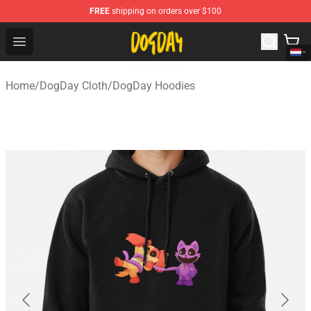
FREE
shipping on orders over $100
DogDay Store - Official DogDay Merchandise Shop
Open menu
Home
/
DogDay Cloth
/
DogDay Hoodies