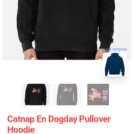
blank template
Catnap En Dogday Pullover
Hoodie