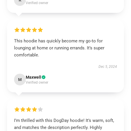
R
Verified owner
This hoodie has quickly become my go-to for
lounging at home or running errands. It’s super
comfortable.
Dec 5, 2024
Maxwell
M
Verified owner
I’m thrilled with this DogDay hoodie! It’s warm, soft,
and matches the description perfectly. Highly