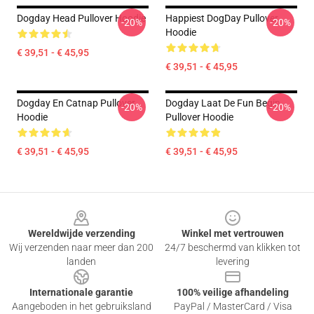
Dogday Head Pullover Hoodie
Happiest DogDay Pullover
-20%
-20%
Hoodie
€ 39,51 - € 45,95
€ 39,51 - € 45,95
Dogday En Catnap Pullover
Dogday Laat De Fun Begin
-20%
-20%
Hoodie
Pullover Hoodie
€ 39,51 - € 45,95
€ 39,51 - € 45,95
Footer
Wereldwijde verzending
Winkel met vertrouwen
Wij verzenden naar meer dan 200
24/7 beschermd van klikken tot
landen
levering
Internationale garantie
100% veilige afhandeling
Aangeboden in het gebruiksland
PayPal / MasterCard / Visa